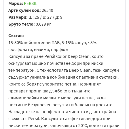
Марка:
PERSIL
Артикулен код:
26549
Размери:
Ш: 25 / В: 27 / Д: 9
Бруто тегло:
0.679 кг
Състав:
15-30% нейоногенни ПАВ, 5-15% сапун, <5%
фосфонати, ензими, парфюм
Капсули за пране Persil Color Deep Clean, които
осигуряват мощно почистване дори при ниски
температури. С технологията Deep Clean, тези капсули
съдържат уникална комбинация от активни съставки,
които се борят с упоритите петна. Перилният
препарат прониква дълбоко в тъканите,
елиминирайки и малките молекули петна, за да
постигне безупречен резултат и блясък на дрехите.
Насладете се на перфектната чистота и дълготрайна
свежест с Persil. Капсулите са ефективни дори при
ниски температури, започващи от 20°C, което ги прави