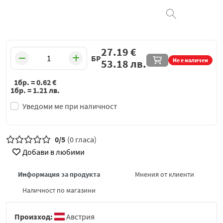
27.19
€
БР
Не е наличен
53.18
лв.
1бр. =
0.62
€
1бр. =
1.21
лв.
Уведоми ме при наличност
0/5
(0 гласа)
Добави в любими
Информация за продукта
Мнения от клиенти
Наличност по магазини
Произход:
Австрия