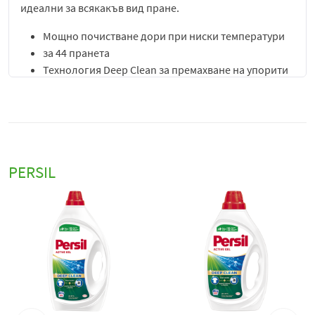
идеални за всякакъв вид пране.
Мощно почистване дори при ниски температури
за 44 пранета
Технология Deep Clean за премахване на упорити
петна
Безупречен резултат и блясък на дрехите
Дълготрайна свежест
Капсули за пране Persil Color Deep Clean, 44 броя
предлагат иновативно и удобно решение за
PERSIL
перфектно почистване на цветното пране,
съчетавайки висока ефективност с грижа за тъканите.
Всяка капсула е внимателно формулирана, за да
премахва упорити петна, мръсотия и неприятни
миризми, като същевременно запазва яркостта и
наситеността на цветовете на дрехите, независимо от
честотата на прането.
Технологията
Deep Clean
осигурява проникване на