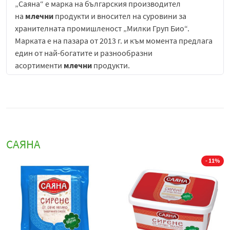
„Саяна“ е марка на българския производител
на
млечни
продукти и вносител на суровини за
хранителната промишленост „Милки Груп Био“.
Марката е на пазара от 2013 г. и към момента предлага
един от най-богатите и разнообразни
асортименти
млечни
продукти.
За производството на продуктите с марка „Саяна“ се
използват само свежи и чисти суровини: свежо, сурово
прясно
мляко
, подбрани закваски от чисти култури
и
млечни
ферменти, които се доставят в
производствената база в гр. Хасково.
САЯНА
БИО краве кашкавал Саяна
е висококачествен
млечен
 11%
продукт, създаден по биологични стандарти, които
гарантират внимателно подбрани суровини и
контролирано производство. Той е предназначен за
потребители, които търсят натурален вкус, чист
състав и по-високо качество на млечните продукти в
ежедневното си хранене.