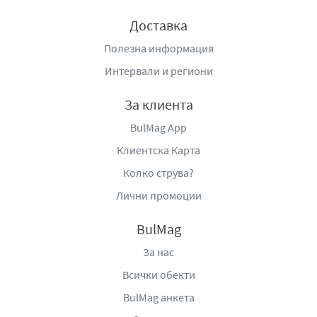
Производител
: „Милки Груп Био“ ЕАД, гр. Хасково,
Доставка
бул. Съединение 94, тел. 02/971 21 51, e-
mail:
office@milkybio.com
,
www.milkybio.com
;
www.saya
Полезна информация
na.bg
.
Интервали и региони
За клиента
BulMag App
Клиентска Карта
Колко струва?
Лични промоции
BulMag
За нас
Всички обекти
BulMag анкета