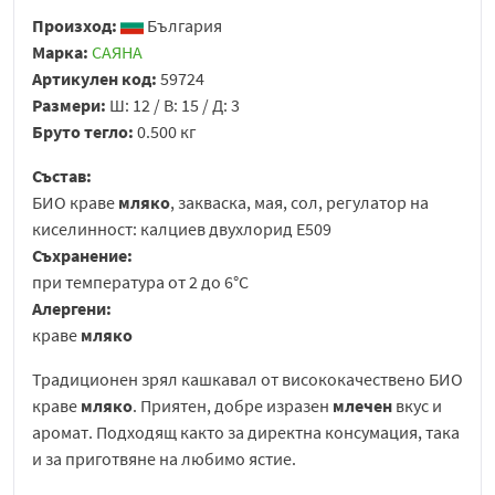
Произход:
България
Марка:
САЯНА
Артикулен код:
59724
Размери:
Ш: 12 / В: 15 / Д: 3
Бруто тегло:
0.500 кг
Състав:
БИО краве
мляко
, закваска, мая, сол, регулатор на
киселинност: калциев двухлорид Е509
Съхранение:
при температура от 2 до 6°С
Алергени:
краве
мляко
Традиционен зрял кашкавал от висококачествено БИО
краве
мляко
. Приятен, добре изразен
млечен
вкус и
аромат. Подходящ както за директна консумация, така
и за приготвяне на любимо ястие.