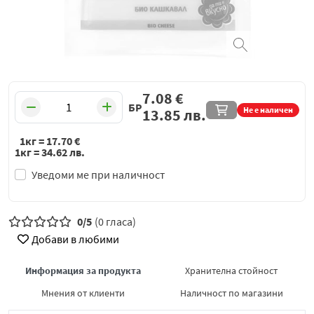
7.08
€
БР
Не е наличен
13.85
лв.
1кг =
17.70
€
1кг =
34.62
лв.
Уведоми ме при наличност
0/5
(0 гласа)
Добави в любими
Информация за продукта
Хранителна стойност
Мнения от клиенти
Наличност по магазини