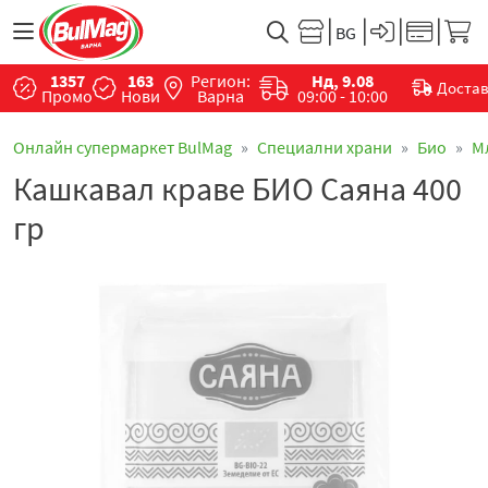
1357
163
Регион:
Нд, 9.08
Доста
Промо
Нови
Варна
09:00 - 10:00
Онлайн супермаркет BulMag
Специални храни
Био
М
Кашкавал краве БИО Саяна 400
гр