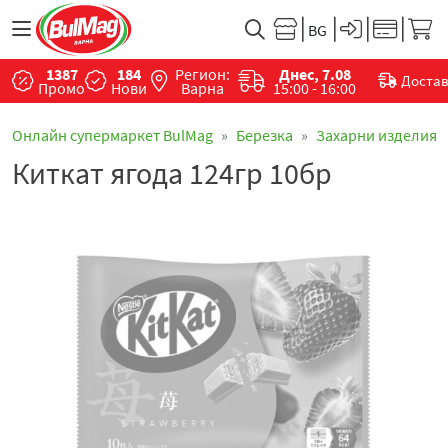
1387
184
Регион:
Днес, 7.08
Доста
Промо
Нови
Варна
15:00 - 16:00
Онлайн супермаркет BulMag
Березка
Захарни изделия
Киткат ягода 124гр 10бр