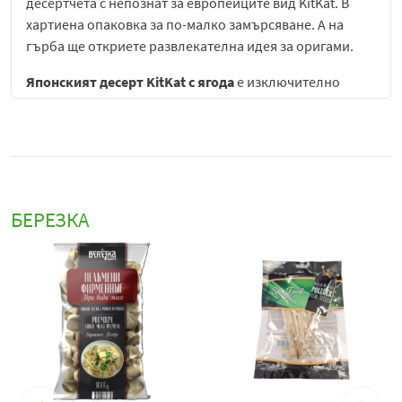
десертчета с непознат за европейците вид KitKat. В
хартиена опаковка за по-малко замърсяване. А на
гърба ще откриете развлекателна идея за оригами.
Японският десерт KitKat с ягода
е изключително
популярна и обичана интерпретация на класическия
шоколадов бар KitKat, създадена специално за
японския пазар, който е известен със своите уникални
и сезонни вкусови вариации. Този продукт съчетава
характерната хрупкава вафлена структура на KitKat с
нежен шоколадов слой и фин ягодов аромат, който
БЕРЕЗКА
придава леко плодово и освежаващо усещане.
Основата на десерта е класическата комбинация от
тънки, хрупкави вафлени пластове, които създават
приятно контрастираща текстура спрямо гладкия
шоколадов слой. В случая с версията с ягода,
шоколадовото покритие е обогатено с деликатен
ягодов вкус, който добавя сладка плодова нотка и
леко киселинно усещане, балансиращо общата