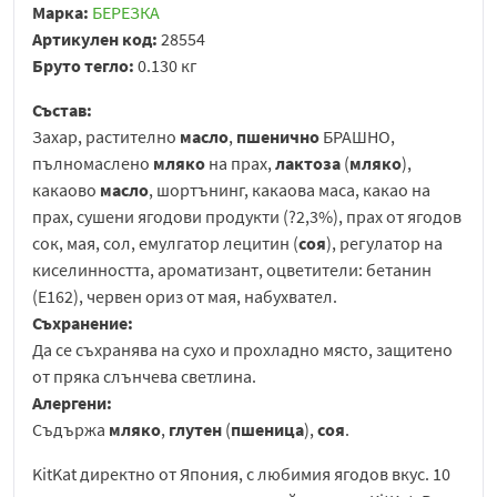
Марка:
БЕРЕЗКА
Артикулен код:
28554
Бруто тегло:
0.130 кг
Състав:
Захар, растително
масло
,
пшенично
БРАШНО,
пълномаслено
мляко
на прах,
лактоза
(
мляко
),
какаово
масло
, шортънинг, какаова маса, какао на
прах, сушени ягодови продукти (?2,3%), прах от ягодов
сок, мая, сол, емулгатор лецитин (
соя
), регулатор на
киселинността, ароматизант, оцветители: бетанин
(E162), червен ориз от мая, набухвател.
Съхранение:
Да се съхранява на сухо и прохладно място, защитено
от пряка слънчева светлина.
Алергени:
Съдържа
мляко
,
глутен
(
пшеница
),
соя
.
KitKat директно от Япония, с любимия ягодов вкус. 10