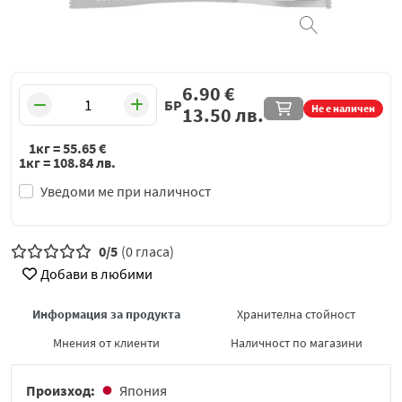
6.90
€
БР
Не е наличен
13.50
лв.
1кг =
55.65
€
1кг =
108.84
лв.
Уведоми ме при наличност
0/5
(0 гласа)
Добави в любими
Информация за продукта
Хранителна стойност
Мнения от клиенти
Наличност по магазини
Произход:
Япония