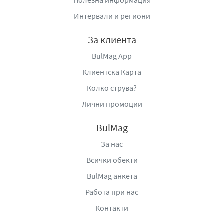
Полезна информация
област Варна, България, тел:
Интервали и региони
+359877666296,
www.berezka.bg
За клиента
BulMag App
Клиентска Карта
Колко струва?
Лични промоции
BulMag
За нас
Всички обекти
BulMag анкета
Работа при нас
Контакти