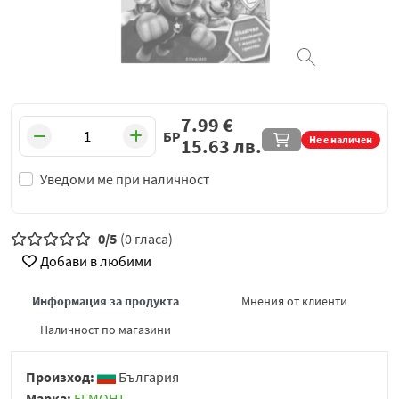
7.99
€
БР
Не е наличен
15.63
лв.
Уведоми ме при наличност
0/5
(0 гласа)
Добави в любими
Информация за продукта
Мнения от клиенти
Наличност по магазини
Произход:
България
Марка:
ЕГМОНТ