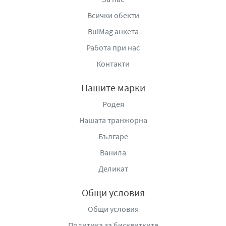
Всички обекти
BulMag анкета
Работа при нас
Контакти
Нашите марки
Родея
Нашата транжорна
Българе
Ванила
Деликат
Общи условия
Общи условия
Политика за бисквитките