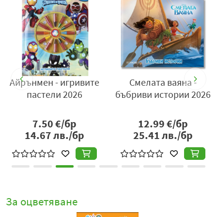
Айрънмен - игривите
Смелата ваяна -
а
пастели 2026
бъбриви истории 2026
7.50
€/бр
12.99
€/бр
14.67
лв./бр
25.41
лв./бр
За оцветяване