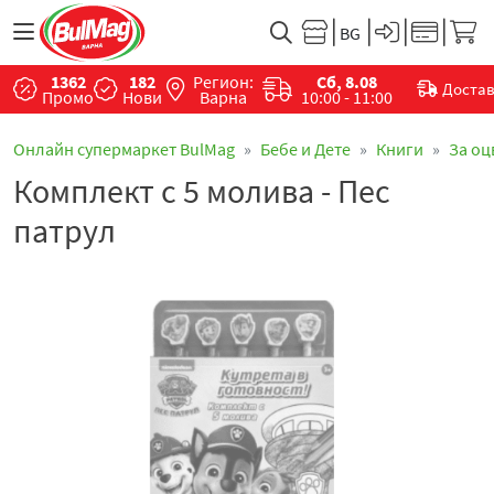
1362
182
Регион:
Сб, 8.08
Доста
Промо
Нови
Варна
10:00 - 11:00
Онлайн супермаркет BulMag
Бебе и Дете
Книги
За оц
Комплект с 5 молива - Пес
патрул