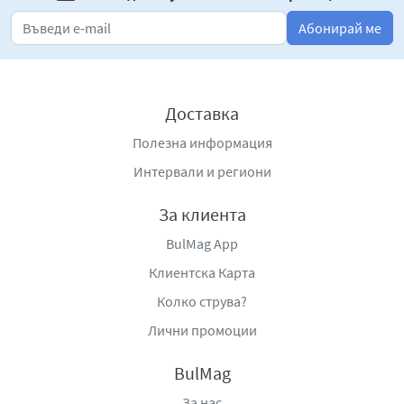
Абонирай ме
Доставка
Полезна информация
Интервали и региони
За клиента
BulMag App
Клиентска Карта
Колко струва?
Лични промоции
BulMag
За нас