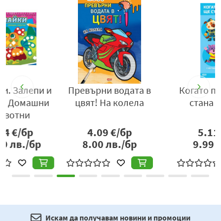
Превърни водата в
Когато порасна ще
цвят! На колела
стана ... (синя)
4.09
€/бр
5.11
€/бр
8.00
лв./бр
9.99
лв./бр
Искам да получавам новини и промоции