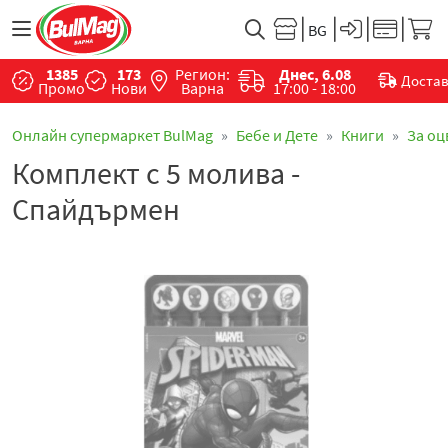
1385
173
Регион:
Днес, 6.08
Доста
Промо
Нови
Варна
17:00 - 18:00
Онлайн супермаркет BulMag
Бебе и Дете
Книги
За оц
Комплект с 5 молива -
Спайдърмен