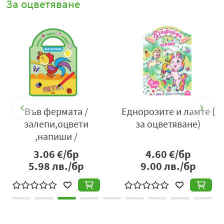
За оцветяване
В
Във фермата /
Еднорозите и ламте (
залепи,оцвети
за оцветяване)
,напиши /
3.06
€/бр
4.60
€/бр
5.98
лв./бр
9.00
лв./бр