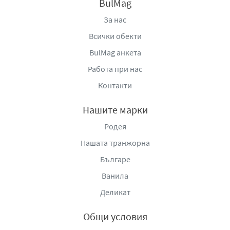
BulMag
За нас
Всички обекти
BulMag анкета
Работа при нас
Контакти
Нашите марки
Родея
Нашата транжорна
Българе
Ванила
Деликат
Общи условия