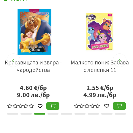
1
Красавицата и звяра -
Малкото пони: Забава
чародейства
с лепенки 11
4.60
€/бр
2.55
€/бр
9.00
лв./бр
4.99
лв./бр