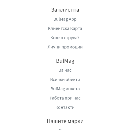
За клиента
BulMag App
Клиентска Карта
Колко струва?
Лични промоции
BulMag
За нас
Всички обекти
BulMag анкета
Работа при нас
Контакти
Нашите марки