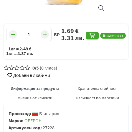
1.69
€
БР
В наличност
3.31
лв.
1кг =
2.49
€
1кг =
4.87
лв.
0/5
(0 гласа)
Добави в любими
Информация за продукта
Хранителна стойност
Мнения от клиенти
Наличност по магазини
Произход:
България
Марка:
ОБЕРОН
Артикулен код:
27228