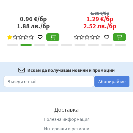
десерт или освежаваща напитка.
1.86
€/бр
Подходящ за различни поводи, продуктът може да
0.96
€/бр
1.29
€/бр
бъде част както от ежедневното меню, така и от
1.88
лв./бр
2.52
лв./бр
специални случаи. Неговият приятен вкус и
универсалност го правят предпочитан избор за хора
от всички възрасти.
Компотът от кайсии Оберон е съчетание от традиция,
качество и натурален плодов вкус, който носи усещане
за домашен уют и свежест във всяка порция.
Искам да получавам новини и промоции
Производител
: Оберон-Х ООД, село Равно поле,
Абонирай ме
Индустриална зона 1, телефон: +359 2 988 73 96, e-mail:
oberon@oberon.bg
,
www.oberon.bg
Доставка
Полезна информация
Интервали и региони