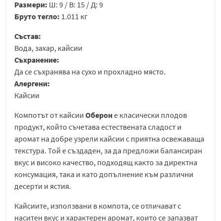
Размери:
Ш: 9 / В: 15 / Д: 9
Бруто тегло:
1.011 кг
Състав:
Вода, захар, кайсии
Съхранение:
Да се съхранява на сухо и прохладно място.
Алергени:
Кайсии
Компотът от кайсии
Оберон
е класически плодов
продукт, който съчетава естествената сладост и
аромат на добре узрели кайсии с приятна освежаваща
текстура. Той е създаден, за да предложи балансиран
вкус и високо качество, подходящ както за директна
консумация, така и като допълнение към различни
десерти и ястия.
Кайсиите, използвани в компота, се отличават с
наситен вкус и характерен аромат, които се запазват