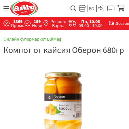
1369
159
Регион:
Пн, 10.08
Доста
Промо
Нови
Варна
09:00 - 10:00
Онлайн супермаркет BulMag
Компот от кайсия Оберон 680гр