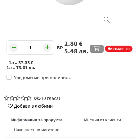
2.80
€
БР
Не е наличен
5.48
лв.
1л =
37.33
€
1л =
73.01
лв.
Уведоми ме при наличност
0/5
(0 гласа)
Добави в любими
Информация за продукта
Мнения от клиенти
Наличност по магазини