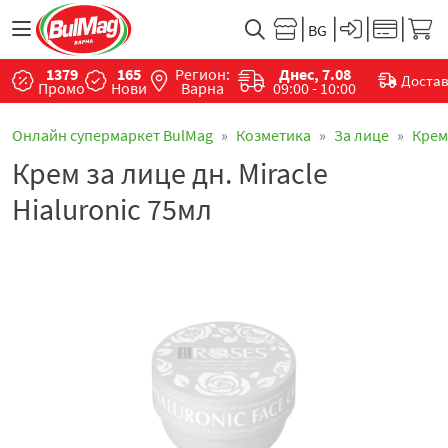
1379
165
Регион:
Днес, 7.08
Доста
Промо
Нови
Варна
09:00 - 10:00
Онлайн супермаркет BulMag
Козметика
За лице
Крем
Крем за лице дн. Miracle
Hialuronic 75мл