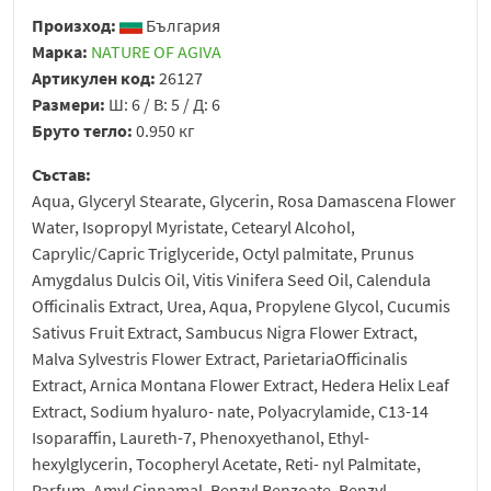
Произход:
България
Марка:
NATURE OF AGIVA
Артикулен код:
26127
Размери:
Ш: 6 / В: 5 / Д: 6
Бруто тегло:
0.950 кг
Състав:
Aqua, Glyceryl Stearate, Glycerin, Rosa Damascena Flower
Water, Isopropyl Myristate, Cetearyl Alcohol,
Caprylic/Capric Triglyceride, Octyl palmitate, Prunus
Amygdalus Dulcis Oil, Vitis Vinifera Seed Oil, Calendula
Officinalis Extract, Urea, Aqua, Propylene Glycol, Cucumis
Sativus Fruit Extract, Sambucus Nigra Flower Extract,
Malva Sylvestris Flower Extract, ParietariaOfficinalis
Extract, Arnica Montana Flower Extract, Hedera Helix Leaf
Extract, Sodium hyaluro- nate, Polyacrylamide, C13-14
Isoparaffin, Laureth-7, Phenoxyethanol, Ethyl-
hexylglycerin, Tocopheryl Acetate, Reti- nyl Palmitate,
Parfum, Amyl Cinnamal, Benzyl Benzoate, Benzyl