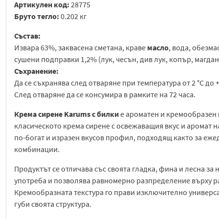
Артикулен код:
28775
Бруто тегло:
0.202 кг
Състав:
Извара 63%, заквасена сметана, краве
масло
, вода, обезм
сушени подправки 1,2% (лук, чесън, див лук, копър, магдано
Съхранение:
Да се съхранява след отваряне при температура от 2 °C до +
След отваряне да се консумира в рамките на 72 часа.
Крема сирене Karums с билки
е ароматен и кремообразен
класическото крема сирене с освежаващия вкус и аромат на
по-богат и изразен вкусов профил, подходящ както за еже
комбинации.
Продуктът се отличава със своята гладка, фина и лесна за
употреба и позволява равномерно разпределение върху ра
Кремообразната текстура го прави изключително универсал
губи своята структура.