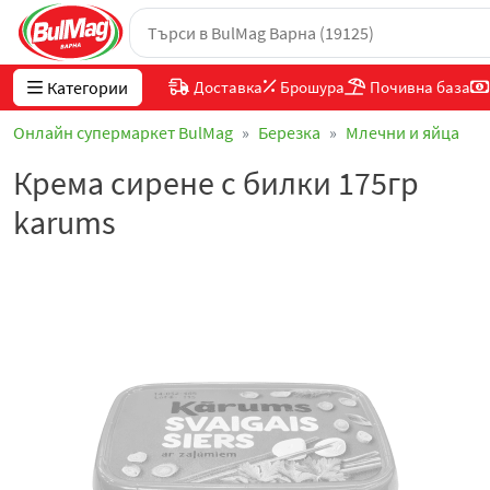
Категории
Доставка
Брошура
Почивна база
Онлайн супермаркет BulMag
Березка
Млечни и яйца
Крема сирене с билки 175гр
karums