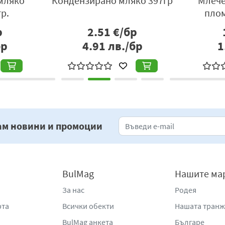
мляко
Кондензирано мляко 397гр
Млече
р.
плом
р
2.51
€/бр
бр
4.91
лв./бр
1
ам новини и промоции
BulMag
Нашите ма
За нас
Родея
рта
Всички обекти
Нашата тран
BulMag анкета
Българе