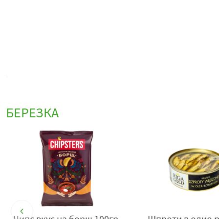
БЕРЕЗКА
о
Чипс вкус на борщ 100гр
Шпроти в олио 