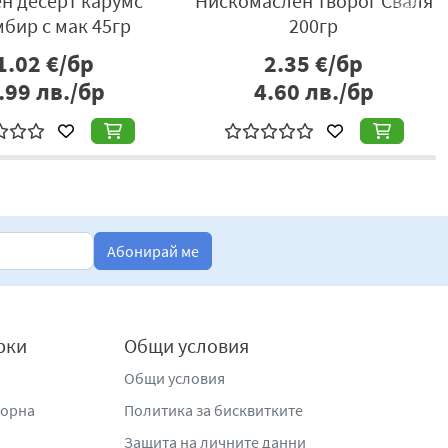
н десерт карумс
Нискомаслен творог Сваля
бир с мак 45гр
200гр
1.02
€/бр
2.35
€/бр
.99
лв./бр
4.60
лв./бр
Абонирай ме
рки
Общи условия
Общи условия
жорна
Политика за бисквитките
Защита на личните данни