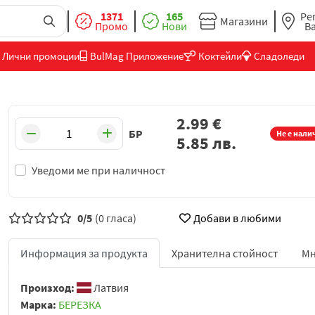
1371
165
Ре
Магазини
Промо
Нови
В
Лични промоции
BulMag Приложение
Коктейли
Сладоледи
2.99
€
БР
Не е нали
5.85
лв.
Уведоми ме при наличност
0/5
(0 гласа)
Добави в любими
Информация за продукта
Хранителна стойност
Мн
Произход:
Латвия
Марка:
БЕРЕЗКА