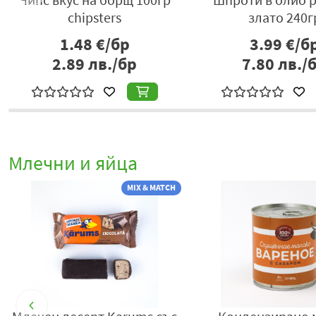
chipsters
злато 240г
1.48
€/бр
3.99
€/б
2.89
лв./бр
7.80
лв./
Млечни и яйца
MIX & MATCH