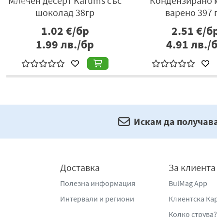
e
Млечен десерт Karums със
Кондензирано 
шоколад 38гр
варено 397 г
1.02
€/бр
2.51
€/б
1.99
лв./бр
4.91
лв./
Искам да получав
Доставка
За клиента
Полезна информация
BulMag App
Интервали и региони
Клиентска Ка
Колко струва?