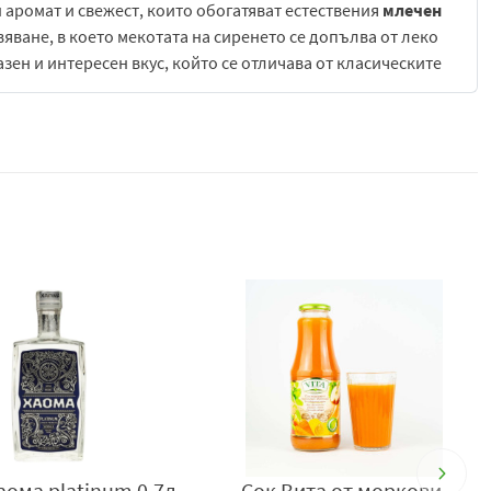
аромат и свежест, които обогатяват естествения
млечен
яване, в което мекотата на сиренето се допълва от леко
зен и интересен вкус, който се отличава от класическите
не на разнообразни разядки, дипове и сандвичи. То може
и продукти или други
млечни
изделия, като добавя
дящо е и като основа за студени сосове, плънки или леки
 в ежедневното готвене, така и при приготвяне на по-
ходящ за средиземноморски рецепти, свежи салати и гурме
т пълноценно.
а всеки, който търси комбинация от мекота, свежест и
ст и богат вкус, който може да обогати както бързи
сяко хранене в по-вкусно и приятно изживяване.
т Варна, България, тел: +359877666296,
www.berezka.bg
аома platinum 0.7л
Сок Вита от моркови,