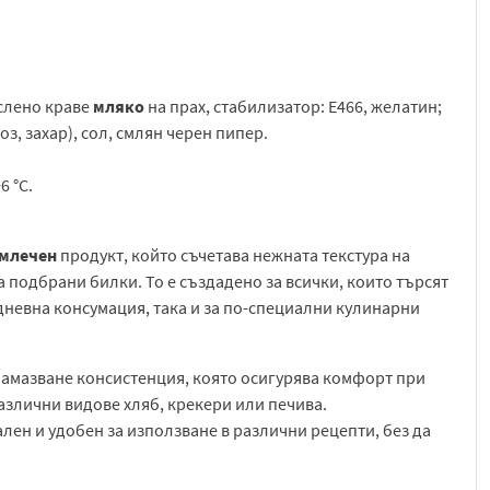
аслено краве
мляко
на прах, стабилизатор: E466, желатин;
з, захар), сол, смлян черен пипер.
6 °C.
млечен
продукт, който съчетава нежната текстура на
 подбрани билки. То е създадено за всички, които търсят
дневна консумация, така и за по-специални кулинарни
 намазване консистенция, която осигурява комфорт при
злични видове хляб, крекери или печива.
ен и удобен за използване в различни рецепти, без да