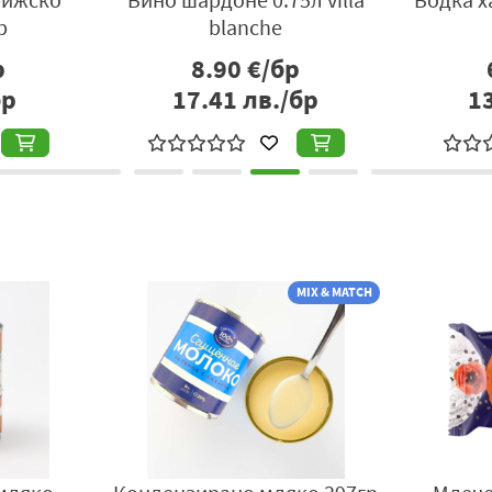
р
blanche
р
8.90
€/бр
бр
17.41
лв./бр
1
MIX & MATCH