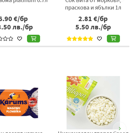
праскова и ябълки 1л
6.90
€/бр
2.81
€/бр
3.50
лв./бр
5.50
лв./бр