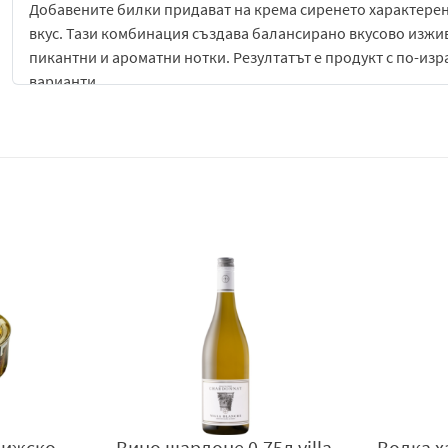
Добавените билки придават на крема сиренето характерен 
вкус. Тази комбинация създава балансирано вкусово изжив
пикантни и ароматни нотки. Резултатът е продукт с по-изра
варианти.
Крема сирене Karums с билки е отличен избор за приготвя
да бъде комбинирано със свежи зеленчуци, маслини, месн
кремообразност и ароматен баланс към всяко ястие. Подхо
закуски.
В кулинарията продуктът намира широко приложение както
специални ястия. Билковият му вкус го прави особено под
сандвичи, където ароматните нотки могат да се разгърна
Крема сирене Karums с билки е практичен и вкусен избор з
аромат в един продукт. То предлага удобство, универсално
закуски, така и по-сложни кулинарни идеи, превръщайки в
Вносител:
Берьозка Трейдинг ЕООД, село Бенковски, облас
рижско
Вино шардоне 0.75л villa
Водка х