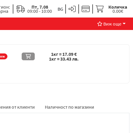
гион:
Пт, 7.08
Количка
арна
09:00 - 10:00
0.00€
Виж още
1кг =
17.09
€
чен
1кг =
33.43
лв.
ения от клиенти
Наличност по магазини