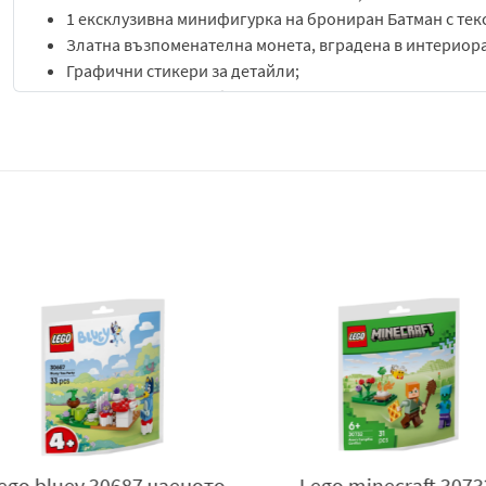
1 ексклузивна минифигурка на брониран Батман с тек
Златна възпоменателна монета, вградена в интериора
Графични стикери за детайли;
Инструкции за сглобяване с QR код за дигитално откл
Достъп до приложението LEGO Builder за интерактивн
Размери на завършения Батмобил:
5 x 18 x 10 cm.
Присъединете се към Батман за приключения със супергер
Батмобил (76331), чудесен подарък за момчета, момичета и 
годишнина на LEGO® DC Batman, този колекционерски про
възпоменателна бронирана минифигура на Батман с плат
Комплектът с модел батмобил на Батман включва монтир
и детайли на фаровете, изобразени с графични стикери. В
монета. Минифигурата на Батман може да бъде поставена 
LEGO Builder децата могат да мащабират, да завъртат в 3D
съдържа 220 части.
Бонус: дигитална функция за отключване: осребрете Батма
батмобила във видеоиграта LEGO Batman – Legacy of the Da
Lego minecraft 30732
Lego 