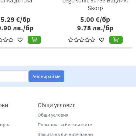
юлка детска
Lego sonic 30733 Бадник:
Skorp
15.29
€/бр
5.00
€/бр
9.90
лв./бр
9.78
лв./бр
Абонирай ме
рки
Общи условия
Общи условия
жорна
Политика за бисквитките
Защита на личните данни