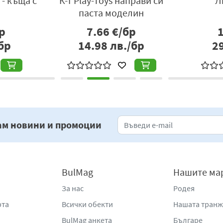
- къща с
К-т Play-Toys направи си
Л
паста моделин
р
7.66
€/бр
бр
14.98
лв./бр
2
ам новини и промоции
BulMag
Нашите ма
За нас
Родея
рта
Всички обекти
Нашата тран
BulMag анкета
Българе