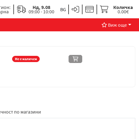
гион:
Нд, 9.08
Количка
арна
09:00 - 10:00
0.00€
Виж още
Не е наличен
чност по магазини