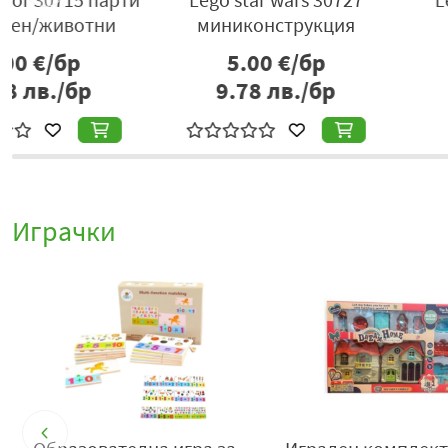
миниконструкция
парти на Бл
5.00
€/бр
5.00
€/б
9.78
лв./бр
9.78
лв./
Играчки