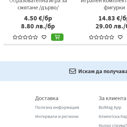
и
Образователна игра за
Игрален комплект 
смятане /дърво/
фигурки
4.50
€/бр
14.83
€/б
8.80
лв./бр
29.00
лв./
Искам да получав
Доставка
За клиента
Полезна информация
BulMag App
Интервали и региони
Клиентска Ка
Колко струва?