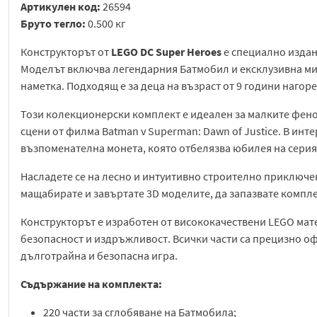
Артикулен код:
26594
Бруто тегло:
0.500 кг
Конструкторът от
LEGO DC
Super Heroes
е специално издан
Моделът включва легендарния Батмобил и ексклузивна ми
наметка. Подходящ е за деца на възраст от 9 години нагор
Този колекционерски комплект е идеален за малките фено
сцени от филма Batman v Superman: Dawn of Justice. В ин
възпоменателна монета, която отбелязва юбилея на серия
Насладете се на лесно и интуитивно строително приключ
мащабирате и завъртате 3D моделите, да запазвате компле
Конструкторът е изработен от висококачествени LEGO мате
безопасност и издръжливост. Всички части са прецизно оф
дълготрайна и безопасна игра.
Съдържание на комплекта:
220 части за сглобяване на Батмобила;