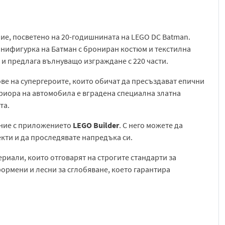
ие, посветено на 20-годишнината на LEGO DC Batman.
нифигурка на Батман с брониран костюм и текстилна
е и предлага вълнуващо изграждане с 220 части.
ве на супергероите, които обичат да пресъздават епични
териора на автомобила е вградена специална златна
та.
ение с приложението
LEGO Builder
. С него можете да
кти и да проследявате напредъка си.
риали, които отговарят на строгите стандарти за
ормени и лесни за сглобяване, което гарантира