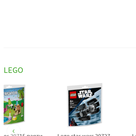
LEGO
Lego star wars 30727
Lego bluey 30687 чаеното