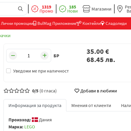
1319
185
Ре
Магазини
Промо
Нови
В
Лични промоции
BulMag Приложение
Коктейли
Сладоледи
рачки
35.00
€
БР
68.45
лв.
Уведоми ме при наличност
0/5
(0 гласа)
Добави в любими
Информация за продукта
Мнения от клиенти
Нали
Произход:
Дания
Марка:
LEGO