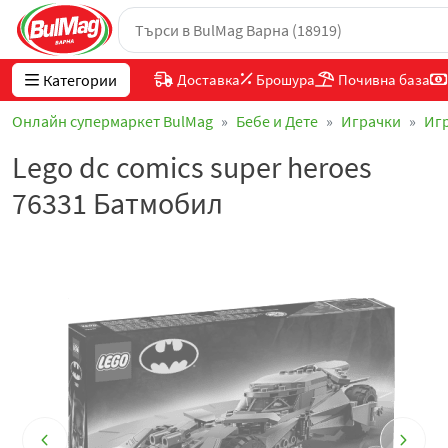
Категории
Доставка
Брошура
Почивна база
Онлайн супермаркет BulMag
Бебе и Дете
Играчки
Иг
Lego dc comics super heroes
76331 Батмобил