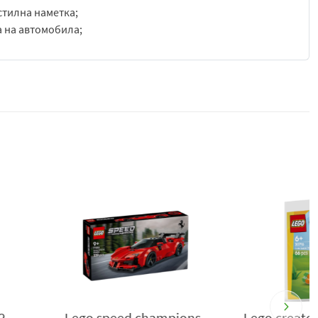
стилна наметка;
 на автомобила;
ючване;
о изграждане.
ои със строителния комплект Батман срещу Супермен:
деца на възраст над 9 години. За да отпразнува 20-тата
дукт Батман включва емблематичната кола плюс
нено наметало.
ано отпред нефункциониращо оръдие, отваряща се кабина
 интериора на колата е вградена златна възпоменателна
в кабината на превозното средство. А с приложението
 и да проследяват напредъка си, докато строят. Комплектът
н срещу Супермен: Батмобил и златен вариант на
rk Knight™. Сканирайте QR кода в инструкциите за
speed champions
Lego creator 30716 сладко