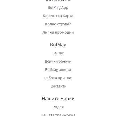
BulMag App
Клиентска Карта
Колко струва?
Лични промоции
BulMag
За нас
Всички обекти
BulMag анкета
Работа при нас
Контакти
Нашите марки
Родея
Нашата транжорна