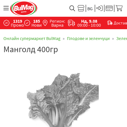
1319
185
Регион:
Нд, 9.08
Доста
Промо
Нови
Варна
09:00 - 10:00
Онлайн супермаркет BulMag
Плодове и зеленчуци
Зеле
Манголд 400гр