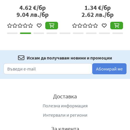
устойчиво растение, което по принцип се отглежда
4.62
€/бр
1.34
€/бр
като едногодишно. Предпочита слънчево изложение с
9.04
лв./бр
2.62
лв./бр
пропусклива почва, богата на хранителни вещества.
В умерените географски ширини манголдът е в
разцвета си през летните месеци от юни до септември,
което го прави класически летен зеленчук. Въпреки
това пресният манголд, който е предимно вносен, се
предлага в търговската мрежа от март до октомври.
Искам да получавам новини и промоции
Абонирай ме
Доставка
Полезна информация
Интервали и региони
За клиента