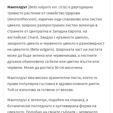
Манголдът
(
Beta vulgaris var. cicla
) е двугодишно
тревисто растение от семейство Щирови
(
Amaranthaceae
), наричан още спанаково или листно
цвекло. Широко разпространен листен зеленчук в
страните от Централна и Западна Европа. на
английски: Chard. Заедно с кръмното цвекло,
захарното цвекло и червеното цвекло е разновидност
на цвеклото (Beta vulgaris). Широката част на листата
може да бъде зелена или червеникава, а листните
дръжки обикновено са бели или цветно жълти или
червени. Може да достига 30 cm височина.
Манголдът има високо хранителни листа, което го
прави популярна съставка в здравословните диети.
Той се използва за готвене от векове.
Манголдът е зеленчук, подобен на спанака, а
ботанически погледнато е култивирана форма на
цвеклото. Подобно на своите събратя – червеното