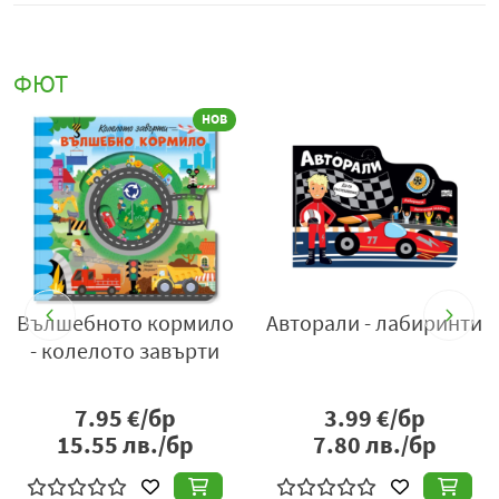
ФЮТ
В
НОВ
ъс
Вълшебното кормило
Авторали - лабиринти
- колелото завърти
7.95
€/бр
3.99
€/бр
15.55
лв./бр
7.80
лв./бр