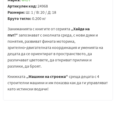
Артикулен код:
24968
Размери:
Ш: 1 / В: 20 / Д: 18
Бруто тегло:
0.200 кг
Заниманията с книгите от серията
„Хайде на
път!“
запознават с околната среда, с нови думи и
понятия, развиват фината моторика,
зрително‑двигателната координация и уменията на
децата да се ориентират в пространството, да
различават цветовете, да откриват прилики и
разлики, да броят.
Книжката
„Машини на строежа“
среща децата с 4
строителни машини и им показва как да ги управляват
като истински водачи!