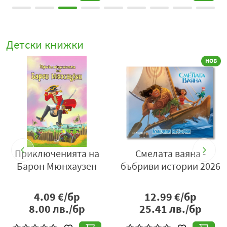
Детски книжки
НОВ
Приключенията на
Смелата ваяна -
Барон Мюнхаузен
бъбриви истории 2026
4.09
€/бр
12.99
€/бр
8.00
лв./бр
25.41
лв./бр