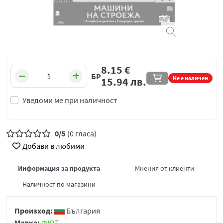
8.15
€
БР
Не е наличен
15.94
лв.
Уведоми ме при наличност
0/5
(0 гласа)
Добави в любими
Информация за продукта
Мнения от клиенти
Наличност по магазини
Произход:
България
Марка:
ФЮТ