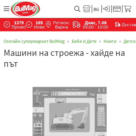
1379
165
Регион:
Днес, 7.08
Доста
Промо
Нови
Варна
09:00 - 10:00
Онлайн супермаркет BulMag
Бебе и Дете
Книги
Детск
Машини на строежа - хайде на
път