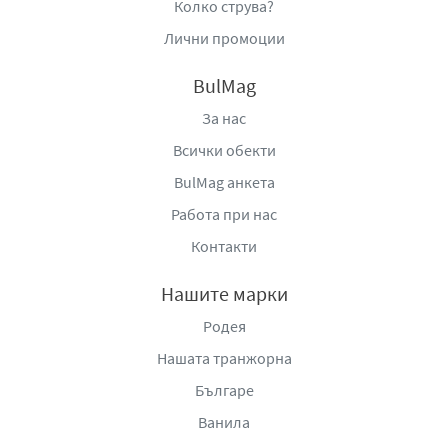
Колко струва?
Лични промоции
BulMag
За нас
Всички обекти
BulMag анкета
Работа при нас
Контакти
Нашите марки
Родея
Нашата транжорна
Българе
Ванила