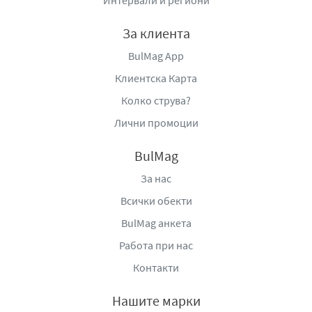
Интервали и региони
За клиента
BulMag App
Клиентска Карта
Колко струва?
Лични промоции
BulMag
За нас
Всички обекти
BulMag анкета
Работа при нас
Контакти
Нашите марки