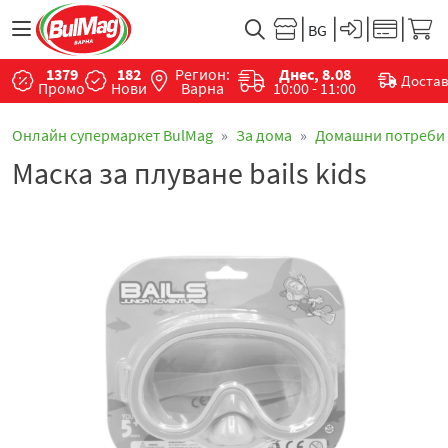
1379
182
Регион:
Днес, 8.08
Доста
Промо
Нови
Варна
10:00 - 11:00
Онлайн супермаркет BulMag
За дома
Домашни потреби
Маска за плуване bails kids