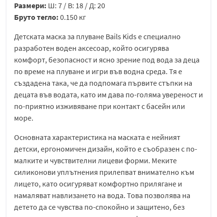
Размери:
Ш: 7 / В: 18 / Д: 20
Бруто тегло:
0.150 кг
Детската маска за плуване Bails Kids е специално
разработен воден аксесоар, който осигурява
комфорт, безопасност и ясно зрение под вода за деца
по време на плуване и игри във водна среда. Тя е
създадена така, че да подпомага първите стъпки на
децата във водата, като им дава по-голяма увереност и
по-приятно изживяване при контакт с басейн или
море.
Основната характеристика на маската е нейният
детски, ергономичен дизайн, който е съобразен с по-
малките и чувствителни лицеви форми. Меките
силиконови уплътнения прилепват внимателно към
лицето, като осигуряват комфортно прилягане и
намаляват навлизането на вода. Това позволява на
детето да се чувства по-спокойно и защитено, без