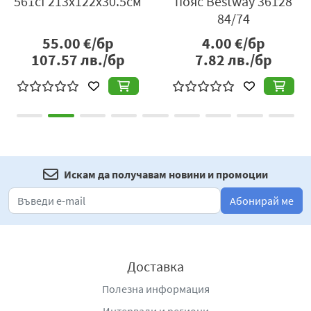
561cf 213x122x30.5см
пояс Bestway 36128
84/74
55.00
€/бр
4.00
€/бр
107.57
лв./бр
7.82
лв./бр
Искам да получавам новини и промоции
Абонирай ме
Доставка
Полезна информация