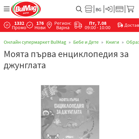
1332
176
Регион:
Пт, 7.08
Доста
Промо
Нови
Варна
09:00 - 10:00
Онлайн супермаркет BulMag
Бебе и Дете
Книги
Обра
Моята първа енциклопедия за
джунглата