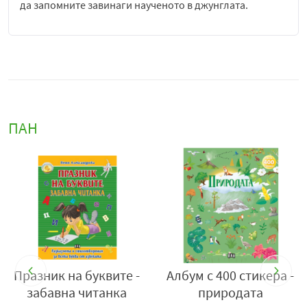
да запомните завинаги наученото в джунглата.
ПАН
 -
Животните от
5 първи умения - Да
фермата - аз обичам
научим лесно