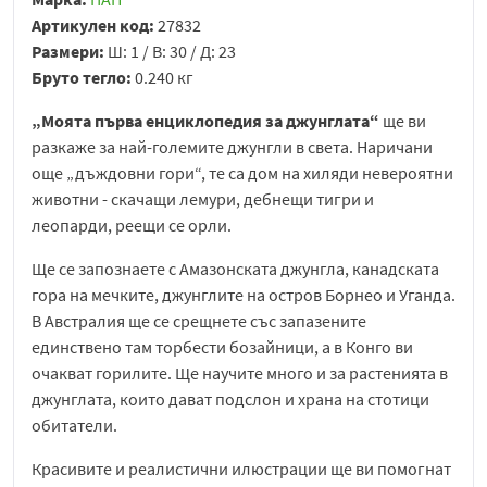
Артикулен код:
27832
Размери:
Ш: 1 / В: 30 / Д: 23
Бруто тегло:
0.240 кг
„Моята първа енциклопедия за джунглата“
ще ви
разкаже за най-големите джунгли в света. Наричани
още „дъждовни гори“, те са дом на хиляди невероятни
животни - скачащи лемури, дебнещи тигри и
леопарди, реещи се орли.
Ще се запознаете с Амазонската джунгла, канадската
гора на мечките, джунглите на остров Борнео и Уганда.
В Австралия ще се срещнете със запазените
единствено там торбести бозайници, а в Конго ви
очакват горилите. Ще научите много и за растенията в
джунглата, които дават подслон и храна на стотици
обитатели.
Красивите и реалистични илюстрации ще ви помогнат