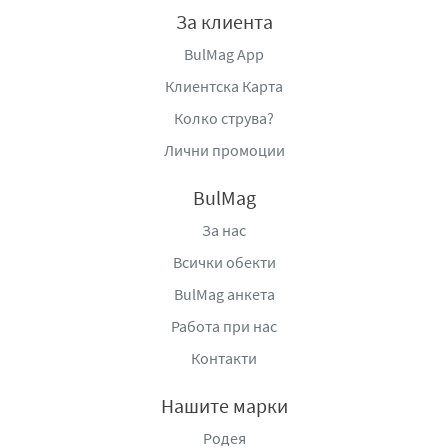
За клиента
BulMag App
Клиентска Карта
Колко струва?
Лични промоции
BulMag
За нас
Всички обекти
BulMag анкета
Работа при нас
Контакти
Нашите марки
Родея