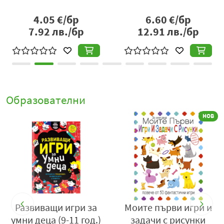
животните
4.55
€/бр
12.50
€/бр
8.90
лв./бр
24.45
лв./бр
Образователни
НОВ
Развиващи игри за
Моите първи игри и
умни деца (9-11 год.)
задачи с рисунки