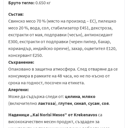
Бруто тегло:
0.650 кг
Състав:
Cвинско месо 70 % (място на произход – ЕС), пилешко
месо 20 %, вода, сол, стабилизатор E451, декстроза,
екстракти от мая, подправки (чесън), антиоксидант
E300, екстракти от подправки (черен пипер, бахар,
кориандър, индийско орехче), захар, оцветител E120,
консервант E250.
Съхранение:
Опаковано в защитна атмосфера. След отваряне да се
консумира в рамките на 48 часа, но не по-късно от
срока на годност, посочен на етикета.
Алергени:
Може да съдържа следи от:
целина
,
мляко
(включително
лактоза
),
глутен
,
синап
,
сусам
,
соя
.
Наденици „Kai Norisi Mesos“ от Krekenavos
са
висококачествен месен продукт, създаден за