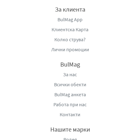
В
носител:
Берьозка Трейдинг ЕООД, село Бенковски,
За клиента
област Варна, България, тел:
BulMag App
+359877666296,
www.berezka.bg
Клиентска Карта
Колко струва?
Лични промоции
BulMag
За нас
Всички обекти
BulMag анкета
Работа при нас
Контакти
Нашите марки
Родея