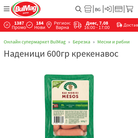
1387
184
Регион:
Днес, 7.08
Доста
Промо
Нови
Варна
16:00 - 17:00
Онлайн супермаркет BulMag
Березка
Месни и рибни
Наденици 600гр крекенавос