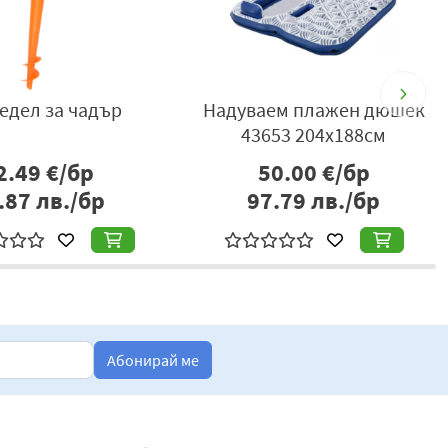
едел за чадър
Надуваем плажен дюшек
Р
43653 204х188см
2.49
€/бр
50.00
€/бр
.87
лв./бр
97.79
лв./бр
Абонирай ме