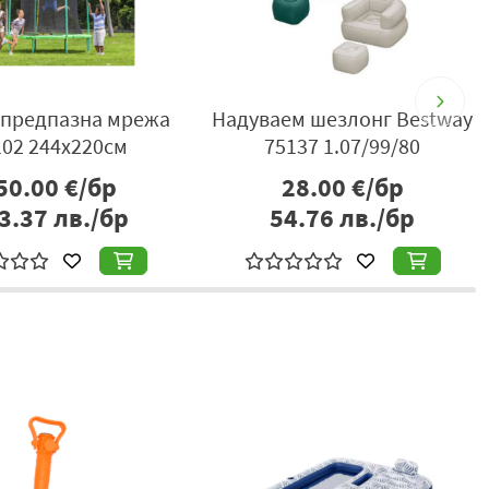
с предпазна мрежа
Надуваем шезлонг Bestway
102 244x220см
75137 1.07/99/80
50.00
€/бр
28.00
€/бр
3.37
лв./бр
54.76
лв./бр