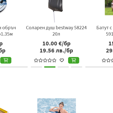
н обръч
Соларен душ bestway 58224
Батут 
ф1.35м
20л
59
р
10.00
€/бр
1
бр
19.56
лв./бр
29