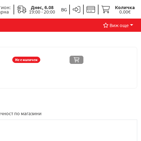
гион:
Днес, 6.08
Количка
арна
19:00 - 20:00
0.00€
Виж още
Не е наличен
чност по магазини