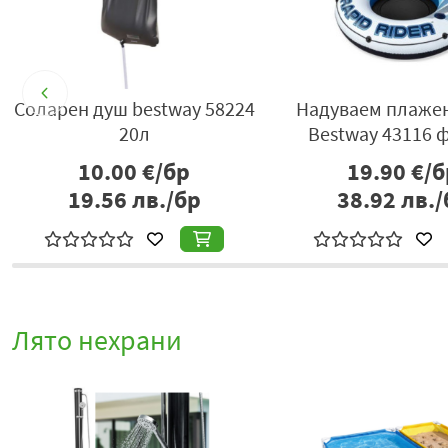
3
Соларен душ bestway 58224
Надуваем плаже
20л
Bestway 43116 
10.00
€/бр
19.90
€/б
19.56
лв./бр
38.92
лв./
Лято нехрани