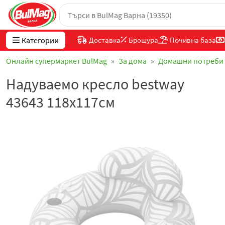
Категории
Доставка
Брошура
Почивна база
Онлайн супермаркет BulMag
За дома
Домашни потреби
Надуваемо кресло bestway
43643 118х117см