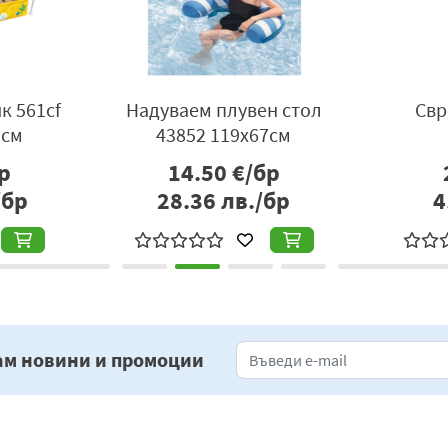
к 561cf
Надуваем плувен стол
Свр
5см
43852 119х67см
р
14.50
€/бр
/бр
28.36
лв./бр
4
ам новини и промоции