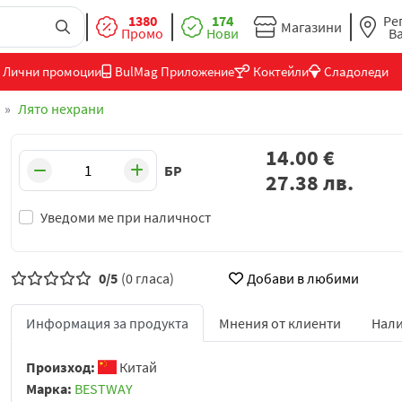
1380
174
Ре
Магазини
Промо
Нови
В
Лични промоции
BulMag Приложение
Коктейли
Сладоледи
Лято нехрани
14.00
€
БР
27.38
лв.
Уведоми ме при наличност
0/5
(0 гласа)
Добави в любими
Информация за продукта
Мнения от клиенти
Нали
Произход:
Китай
Марка:
BESTWAY