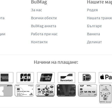
BulMag
Нашите ма
За нас
Родея
рта
Всички обекти
Нашата тран
BulMag анкета
Българе
ции
Работа при нас
Ванила
Контакти
Деликат
Начини на плащане: