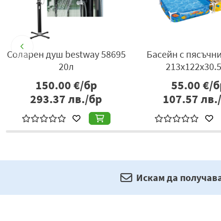
a
Соларен душ bestway 58695
Басейн с пясъчни
20л
213x122x30.
150.00
€/бр
55.00
€/б
293.37
лв./бр
107.57
лв.
Искам да получав