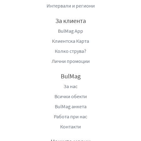
5548, Ловешка област, България, тел.: (068) 60 10 53, e-
Интервали и региони
mail:
office.bulgaria@maspex.com
,
www.drwitt.bg
За клиента
BulMag App
Клиентска Карта
Колко струва?
Лични промоции
BulMag
За нас
Всички обекти
BulMag анкета
Работа при нас
Контакти