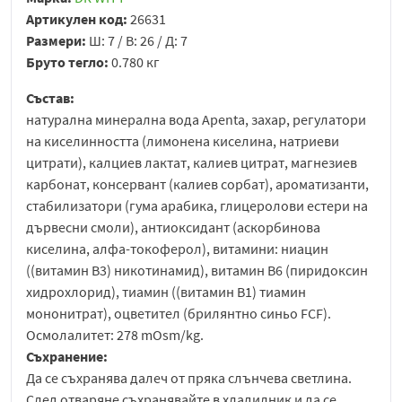
Артикулен код:
26631
Размери:
Ш: 7 / В: 26 / Д: 7
Бруто тегло:
0.780 кг
Състав:
натурална минерална вода Apenta, захар, регулатори
на киселинността (лимонена киселина, натриеви
цитрати), калциев лактат, калиев цитрат, магнезиев
карбонат, консервант (калиев сорбат), ароматизанти,
стабилизатори (гума арабика, глицеролови естери на
дървесни смоли), антиоксидант (аскорбинова
киселина, алфа-токоферол), витамини: ниацин
((витамин B3) никотинамид), витамин B6 (пиридоксин
хидрохлорид), тиамин ((витамин B1) тиамин
мононитрат), оцветител (брилянтно синьо FCF).
Осмолалитет: 278 mOsm/kg.
Съхранение:
Да се съхранява далеч от пряка слънчева светлина.
След отваряне съхранявайте в хладилник и да се