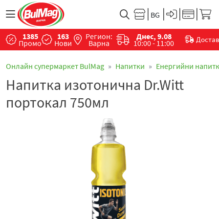
1385
163
Регион:
Днес, 9.08
Доста
Промо
Нови
Варна
10:00 - 11:00
Онлайн супермаркет BulMag
Напитки
Енергийни напит
Напитка изотонична Dr.Witt
портокал 750мл