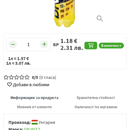
1.18
€
БР
В наличност
2.31
лв.
1л =
1.57
€
1л =
3.07
лв.
0/5
(0 гласа)
Добави в любими
Информация за продукта
Хранителна стойност
Мнения от клиенти
Наличност по магазини
Произход:
Унгария
Марка:
DR WITT