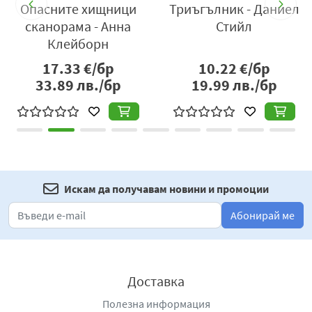
Опасните хищници
Триъгълник - Даниел
сканорама - Анна
Стийл
Клейборн
17.33
€/бр
10.22
€/бр
33.89
лв./бр
19.99
лв./бр
Искам да получавам новини и промоции
Абонирай ме
Доставка
Полезна информация