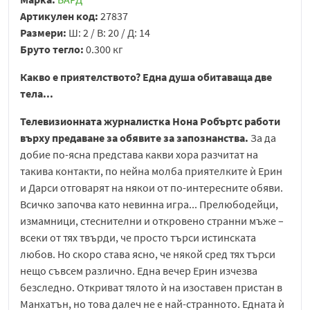
Артикулен код:
27837
Размери:
Ш: 2 / В: 20 / Д: 14
Бруто тегло:
0.300 кг
Какво е приятелството? Една душа обитаваща две
тела...
Телевизионната журналистка Нона Робъртс работи
върху предаване за обявите за запознанства.
За да
добие по-ясна представа какви хора разчитат на
такива контакти, по нейна молба приятелките ѝ Ерин
и Дарси отговарят на някои от по-интересните обяви.
Всичко започва като невинна игра... Прелюбодейци,
измамници, стеснителни и откровено странни мъже –
всеки от тях твърди, че просто търси истинската
любов. Но скоро става ясно, че някой сред тях търси
нещо съвсем различно. Една вечер Ерин изчезва
безследно. Откриват тялото ѝ на изоставен пристан в
Манхатън, но това далеч не е най-странното. Едната ѝ