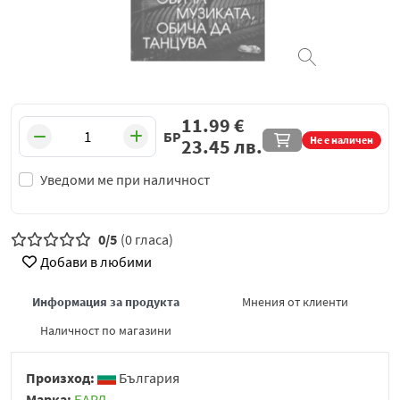
11.99
€
БР
Не е наличен
23.45
лв.
Уведоми ме при наличност
0/5
(0 гласа)
Добави в любими
Информация за продукта
Мнения от клиенти
Наличност по магазини
Произход:
България
Марка:
БАРД