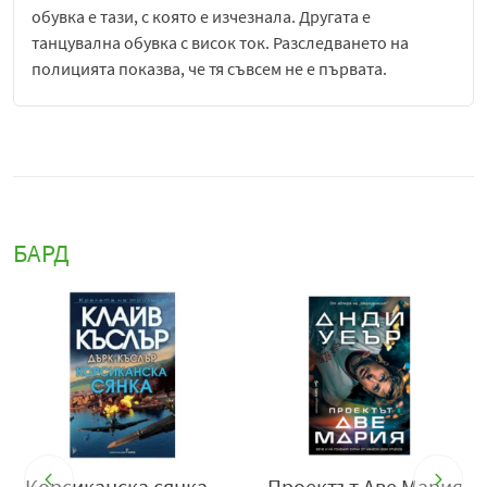
обувка е тази, с която е изчезнала. Другата е
танцувална обувка с висок ток. Разследването на
полицията показва, че тя съвсем не е първата.
И ако не спрат убиеца, тя няма да бъде последната.
БАРД
я
Цветът на надеждата -
Играта на убиеца -