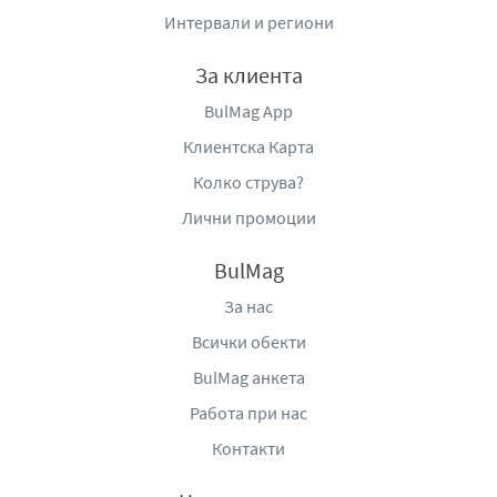
Интервали и региони
За клиента
BulMag App
Клиентска Карта
Колко струва?
Лични промоции
BulMag
За нас
Всички обекти
BulMag анкета
Работа при нас
Контакти