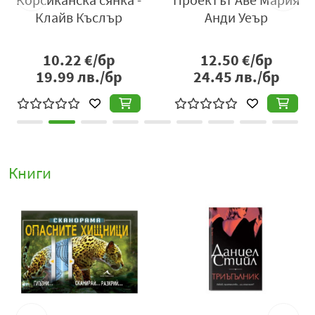
Даниел Стийл
Джей Бонансинга
10.99
€/бр
11.99
€/бр
21.49
лв./бр
23.45
лв./бр
Книги