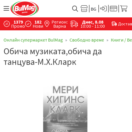
1379
182
Регион:
Днес, 8.08
Доста
Промо
Нови
Варна
10:00 - 11:00
Онлайн супермаркет BulMag
Свободно време
Книги / В
Обича музиката,обича да
танцува-М.Х.Кларк