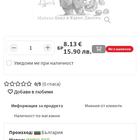
8.13
€
БР
Не е наличен
15.90
лв.
Уведоми ме при наличност
0/5
(0 гласа)
Добави в любими
Информация за продукта
Мнения от клиенти
Наличност по магазини
Произход:
България
Марка:
ИНФО ДАР