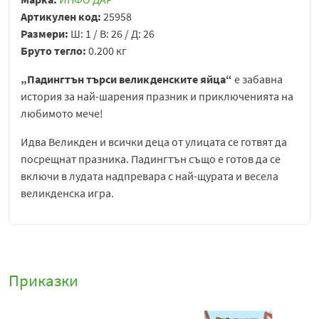
Артикулен код:
25958
Размери:
Ш: 1 / В: 26 / Д: 26
Бруто тегло:
0.200 кг
„Падингтън търси великденските
яйца
“
е забавна
история за най-шарения празник и приключенията на
любимото мече!
Идва Великден и всички деца от улицата се готвят да
посрещнат празника. Падингтън също е готов да се
включи в лудата надпревара с най-щурата и весела
великденска игра.
Приказки