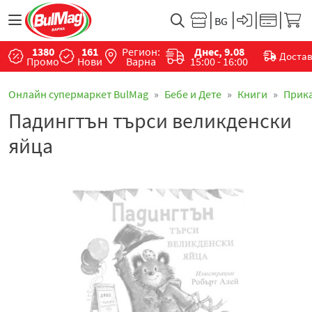
1380
161
Регион:
Днес, 9.08
Доста
Промо
Нови
Варна
15:00 - 16:00
Онлайн супермаркет BulMag
Бебе и Дете
Книги
Прик
Падингтън търси великденски
яйца