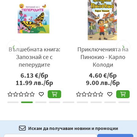
Вълшебната книга:
Приключенията на
т
Запознай се с
Пинокио - Карло
пеперудите
Колоди
6.13
€/бр
4.60
€/бр
11.99
лв./бр
9.00
лв./бр
Искам да получавам новини и промоции