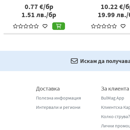
0.77
€/бр
10.22
€/б
1.51
лв./бр
19.99
лв./
Искам да получав
Доставка
За клиента
Полезна информация
BulMag App
Интервали и региони
Клиентска Ка
Колко струва?
Лични промо