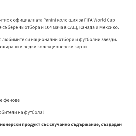
тие с официалната Panini колекция за FIFA World Cup
 събере 48 отбора и 104 мача в САЩ, Канада и Мексико.
с любимите си национални отбори и футболни звезди.
фолирани и редки колекционерски карти.
те фенове
юбители на футбола!
ционерски продукт със случайно съдържание, създаден