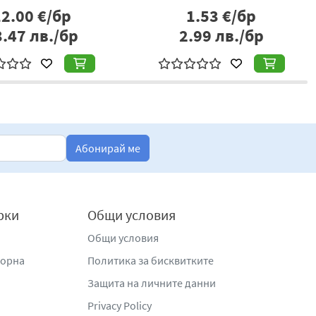
12.00
€/бр
1.53
€/бр
3.47
лв./бр
2.99
лв./бр
Абонирай ме
рки
Общи условия
Общи условия
жорна
Политика за бисквитките
Защита на личните данни
Privacy Policy