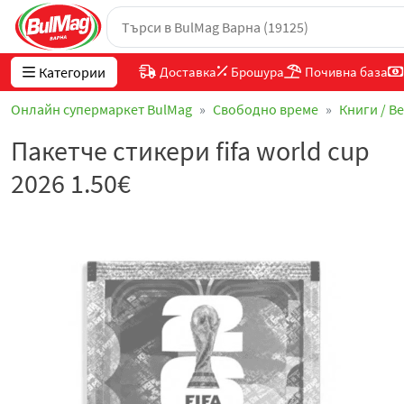
Категории
Доставка
Брошура
Почивна база
Онлайн супермаркет BulMag
Свободно време
Книги / В
Пакетче стикери fifa world cup
2026 1.50€