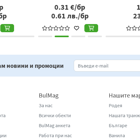
р
0.31
€/бр
бр
0.61
лв./бр
2
ам новини и промоции
BulMag
Нашите ма
За нас
Родея
рта
Всички обекти
Нашата тран
BulMag анкета
Българе
ции
Работа при нас
Ванила