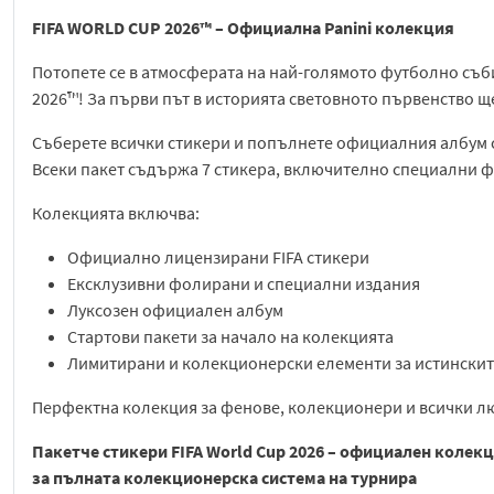
FIFA WORLD CUP 2026™ – Официална Panini колекция
Потопете се в атмосферата на най-голямото футболно съби
2026™! За първи път в историята световното първенство ще
Съберете всички стикери и попълнете официалния албум 
Всеки пакет съдържа 7 стикера, включително специални 
Колекцията включва:
Официално лицензирани FIFA стикери
Ексклузивни фолирани и специални издания
Луксозен официален албум
Стартови пакети за начало на колекцията
Лимитирани и колекционерски елементи за истински
Перфектна колекция за фенове, колекционери и всички л
Пакетче стикери FIFA World Cup 2026 – официален колек
за пълната колекционерска система на турнира