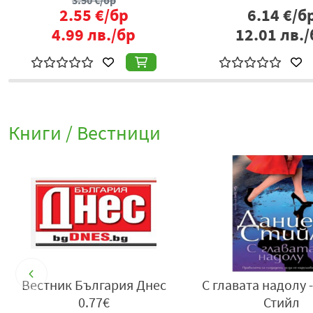
3.50
€/бр
2.55
€/бр
6.14
€/б
4.99
лв./бр
12.01
лв./
Книги / Вестници
н
Вестник България Днес
С главата надолу 
0.77€
Стийл