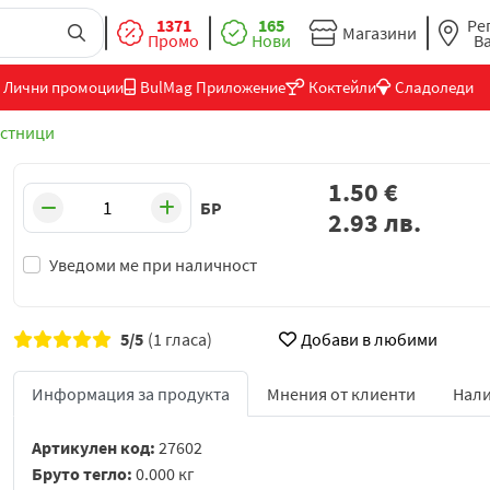
1371
165
Ре
Магазини
Промо
Нови
В
Лични промоции
BulMag Приложение
Коктейли
Сладоледи
естници
1.50
€
БР
2.93
лв.
Уведоми ме при наличност
5/5
(1 гласа)
Добави в любими
Информация за продукта
Мнения от клиенти
Нали
Артикулен код:
27602
Бруто тегло:
0.000 кг