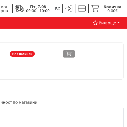
гион:
Пт, 7.08
Количка
арна
09:00 - 10:00
0.00€
Виж още
Не е наличен
чност по магазини