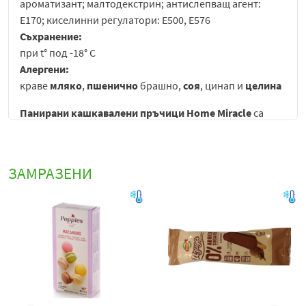
ароматизант; малтодекстрин; антислепващ агент:
Е170; киселинни регулатори: Е500, Е576
Съхранение:
при t° под -18° C
Алергени:
краве
мляко
,
пшенично
брашно,
соя
, цинап и
целина
Панирани кашкавалени пръчици Home Miracle
са
вкусен и апетитен продукт, създаден за всички, които
обичат
кремообразен кашкавал с хрупкава, златиста
панировка
. Всяка пръчица съчетава нежния, мек вкус
ЗАМРАЗЕНИ
на качествен кашкавал с хрупкавата текстура на
панировката, която придава изразителен аромат и
приятно усещане при всяка хапка. Резултатът е
перфектен контраст между мекотата на вътрешността
и леко хрупкавата обвивка, която се топи в устата и
доставя истинско удоволствие на небцето.
Продуктът е внимателно изработен, така че всяка
пръчица да запазва
формата и текстурата на