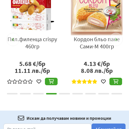
Пил.филенца crispy
Кордон бльо пане
460гр
Сами-М 400гр
5.68
€/бр
4.13
€/бр
11.11
лв./бр
8.08
лв./бр
Искам да получавам новини и промоции