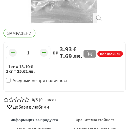
ЗАМРАЗЕНИ
3.93
€
БР
Не е наличен
7.69
лв.
1кг =
13.10
€
1кг =
25.62
лв.
Уведоми ме при наличност
0/5
(0 гласа)
Добави в любими
Информация за продукта
Хранителна стойност