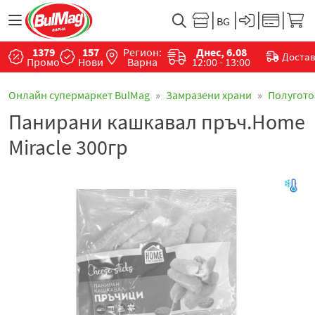
1379
157
Регион:
Днес, 6.08
Доста
Промо
Нови
Варна
12:00 - 13:00
Онлайн супермаркет BulMag
Замразени храни
Полугото
Панирани кашкавал пръч.Home
Miracle 300гр