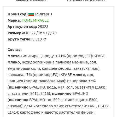
Мнения от клиенти
Наличност по магазини
Произход:
България
Марка:
HOME MIRACLE
Артикулен код:
25323
Размери:
Ш: 22 / В: 4 / Д: 20
Бруто тегло:
0.310 кг
Състав:
млечен
имитиращ продукт 41% (произход ЕС)(КРАВЕ
мляко
, нехидрогенирана палмова мазнина, сол,
емуглиращи соли, калциев хлорид, закваска, мая);
кашкавал 7% (произход:ЕС) (КРАВЕ
мляко
, сол,
калциев хлорид, закваска, мая); панировка 32%
(
пшенично
БРАШНО, вода, мая, сол, оцветител Е160b;
сгъстители: Е412, Е415);
пшенично
БРАШНО
(
пшенично
БРАШНО тип 500; антиоксидант: Е300;
ензими); слънчогледово олио; сгъстители: Е461, Е1422,
Е1414; картофено нишесте; растителни фибри;