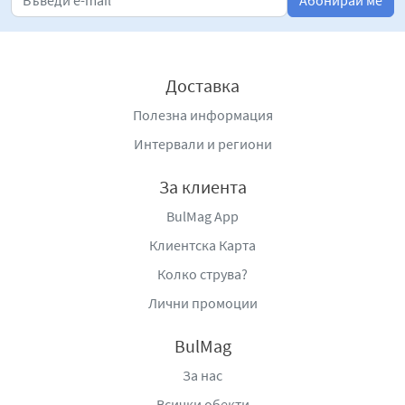
Абонирай ме
Доставка
Полезна информация
Интервали и региони
За клиента
BulMag App
Клиентска Карта
Колко струва?
Лични промоции
BulMag
За нас
Всички обекти