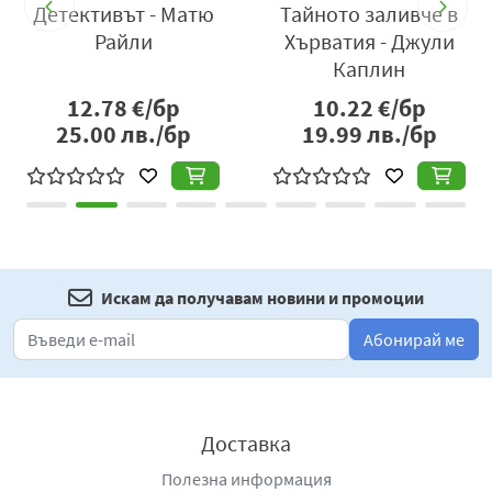
 -
Детективът - Матю
Тайното заливче в
П
Райли
Хърватия - Джули
Каплин
12.78
€/бр
10.22
€/бр
25.00
лв./бр
19.99
лв./бр
Искам да получавам новини и промоции
Абонирай ме
Доставка
Полезна информация