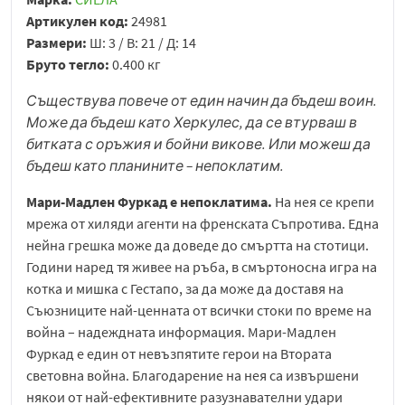
Артикулен код:
24981
Размери:
Ш: 3 / В: 21 / Д: 14
Бруто тегло:
0.400 кг
Съществува повече от един начин да бъдеш воин.
Може да бъдеш като Херкулес, да се втурваш в
битката с оръжия и бойни викове. Или можеш да
бъдеш като планините – непоклатим.
Мари-Мадлен Фуркад е непоклатима.
На нея се крепи
мрежа от хиляди агенти на френската Съпротива. Една
нейна грешка може да доведе до смъртта на стотици.
Години наред тя живее на ръба, в смъртоносна игра на
котка и мишка с Гестапо, за да може да доставя на
Съюзниците най-ценната от всички стоки по време на
война – надеждната информация. Мари-Мадлен
Фуркад е един от невъзпятите герои на Втората
световна война. Благодарение на нея са извършени
някои от най-ефективните разузнавателни удари