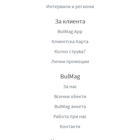
Интервали и региони
За клиента
BulMag App
Клиентска Карта
Колко струва?
Лични промоции
BulMag
За нас
Всички обекти
BulMag анкета
Работа при нас
Контакти