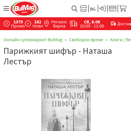
1379
182
Регион:
Сб, 8.08
Доста
Промо
Нови
Варна
10:00 - 11:00
Онлайн супермаркет BulMag
Свободно време
Книги / В
Парижкият шифър - Наташа
Лестър