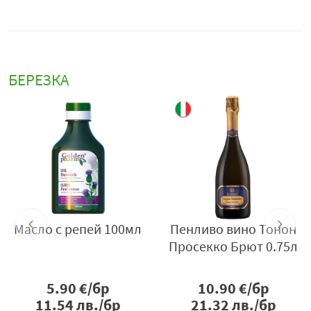
БЕРЕЗКА
л
Пенливо вино Тонон
Сос тартар чумак
Просекко Брют 0.75л
200гр
10.90
€/бр
1.50
€/бр
21.32
лв./бр
2.93
лв./бр