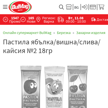
1547
165
Регион:
Вт, 11.08
Доста
Промо
Нови
Варна
09:00 - 10:00
Онлайн супермаркет BulMag
Березка
Захарни изделия
Пастила ябълка/вишна/слива/
кайсия №2 18гр