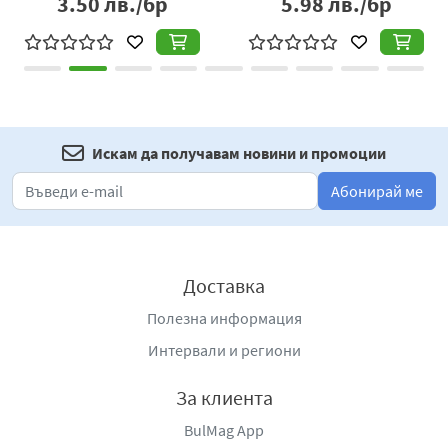
3.50
лв./бр
5.98
лв./бр
Искам да получавам новини и промоции
Абонирай ме
Доставка
Полезна информация
Интервали и региони
За клиента
BulMag App