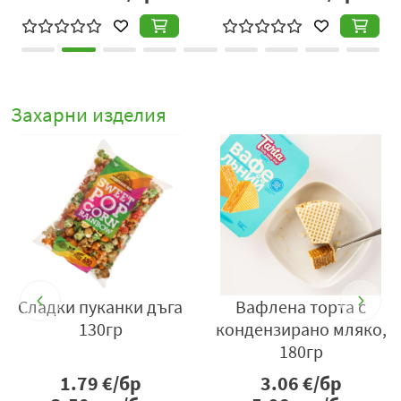
Захарни изделия
n
Сладки пуканки дъга
Вафлена торта с
130гр
кондензирано мляко,
180гр
1.79
€/бр
3.06
€/бр