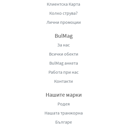
Клиентска Карта
Колко струва?
Лични промоции
BulMag
За нас
Всички обекти
BulMag анкета
Работа при нас
Контакти
Нашите марки
Родея
Нашата транжорна
Българе