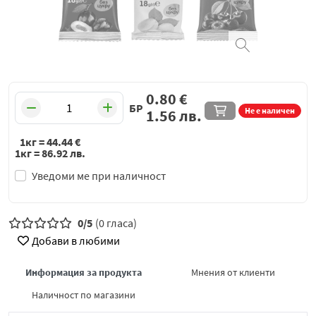
0.80
€
БР
Не е наличен
1.56
лв.
1кг =
44.44
€
1кг =
86.92
лв.
Уведоми ме при наличност
0/5
(0 гласа)
Добави в любими
Информация за продукта
Мнения от клиенти
Наличност по магазини