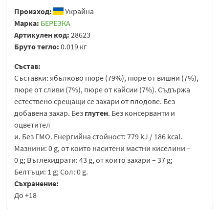
Произход:
Украйна
Марка:
БЕРЕЗКА
Артикулен код:
28623
Бруто тегло:
0.019 кг
Състав:
Съставки: ябълково пюре (79%), пюре от вишни (7%),
пюре от сливи (7%), пюре от кайсии (7%). Съдържа
естествено срещащи се захари от плодове. Без
добавена захар. Без
глутен
. Без консерванти и
оцветител
и. Без ГМО. Енергийна стойност: 779 kJ / 186 kcal.
Мазнини: 0 g, от които наситени мастни киселини –
0 g; Въглехидрати: 43 g, от които захари – 37 g;
Белтъци: 1 g; Сол: 0 g.
Съхранение:
До +18