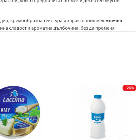
ъзрастни, които предпочитат по-мек и десертен вкусов
ладка, кремообразна текстура и характерния мек
млечен
фина сладост и ароматна дълбочина, без да променя
ансирана напитка с мек и уютен характер.
азпознаваеми ванилови нотки, които напомнят на крем,
к
млечен
фон, който прави аромата по-мек и приятен.
леката сладост и топлият аромат на ванилия, след което
ят профил е деликатен и не натрапчив, като по-скоро
- 26%
ните напитки, а послевкусът е мек, сладък и леко
га освежаващо и приятно усещане, а ваниловият аромат
междинно хранене или бързо освежаване през деня. То
и, зърнени закуски или десерти, като допълва техния вкус