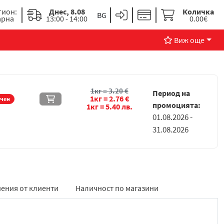
гион:
Днес, 8.08
Количка
арна
13:00 - 14:00
0.00€
Виж още
1кг =
3.20
€
Период на
1кг =
2.76
€
ичен
промоцията:
1кг =
5.40
лв.
01.08.2026 -
31.08.2026
ения от клиенти
Наличност по магазини