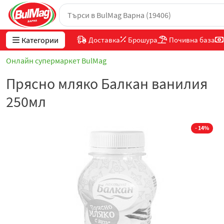
Категории
Доставка
Брошура
Почивна база
Онлайн супермаркет BulMag
Прясно мляко Балкан ванилия
250мл
- 14%