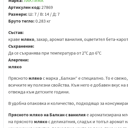
Марка:
ЛАКТИМА
Артикулен код:
27869
Размери:
Ш: 7 / В: 14 / Д: 7
Бруто тегло:
0.283 кг
Състав:
краве
мляко
, захар, аромат ванилия, оцветител бета-каро
Съхранение:
Да се съхранява при температура от 2°C до 6°С
Алергени:
мляко
Прясното
мляко
с марка „Балкан“ е специално. То е свежо
всичките му полезни свойства. Към него е добавен вкус на 
отвежда към детските години.
В удобна опаковка и количество, подходящо за консумира
Прясното
мляко
на Балкан
с ванилия
е ароматизирана мле
на прясното
мляко
с деликатния, сладък и топъл аромат на