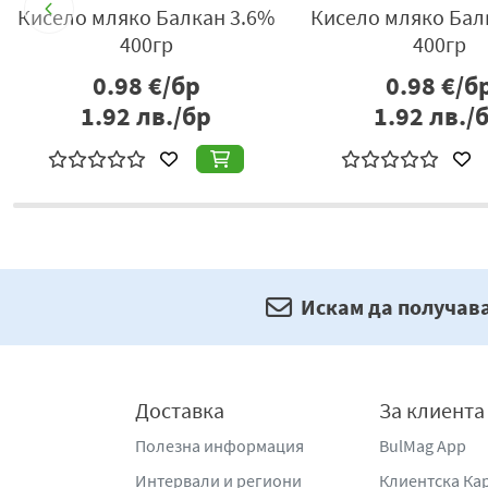
%
Кисело мляко Балкан 3.6%
Кисело мляко Бал
400гр
400гр
0.98
€/бр
0.98
€/б
1.92
лв./бр
1.92
лв./
Искам да получав
Доставка
За клиента
Полезна информация
BulMag App
Интервали и региони
Клиентска Ка