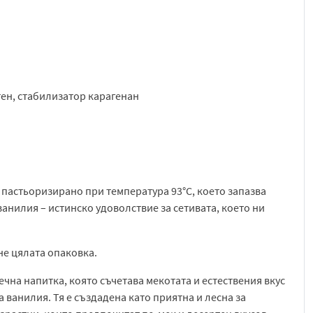
тен, стабилизатор карагенан
, пастьоризирано при температура 93°С, което запазва
ванилия – истинско удоволствие за сетивата, което ни
не цялата опаковка.
чна напитка, която съчетава мекотата и естествения вкус
 ванилия. Тя е създадена като приятна и лесна за