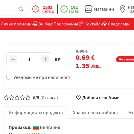
1381
182
Ре
Магазини
Промо
Нови
В
Лични промоции
BulMag Приложение
Коктейли
Сладоледи
0.80
€
0.69
€
БР
Не е нал
1.35
лв.
Уведоми ме при наличност
0/5
(0 гласа)
Добави в любими
Информация за продукта
Хранителна стойност
Мн
Произход:
България