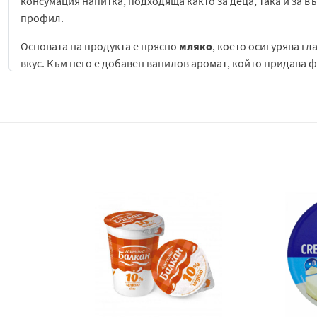
консумация напитка, подходяща както за деца, така и за в
профил.
Основата на продукта е прясно
мляко
, което осигурява г
вкус. Към него е добавен ванилов аромат, който придава 
естествената млечна основа. Тази комбинация създава бал
Ароматът на
Балкан
с ванилия е нежен и сладък, с ясно р
млечен
десерт или ванилов сладолед. Те се съчетават с ле
Вкусът е гладък и добре балансиран. В началото се усеща 
постепенно се разгръща меката млечна текстура. Ванилови
допълва и обогатява вкуса на млякото.
Текстурата е кремообразна и кадифена, характерна за млеч
десертен. Консумирана добре охладена, напитката предла
допринася за усещане за комфорт и мекота.
Прясно
мляко
Балкан
с ванилия е подходящо за закуска, 
може да се комбинира с различни сладки изделия, бисквит
със своята млечна и ванилова мекота.