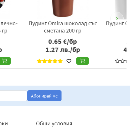
бял шоколад Ерман
Шоколадов пудинг Müller с
230гр
крем ванилия 450 гр
2.20
€/бр
2.73
€/бр
.30
лв./бр
5.34
лв./бр
Абонирай ме
рки
Общи условия