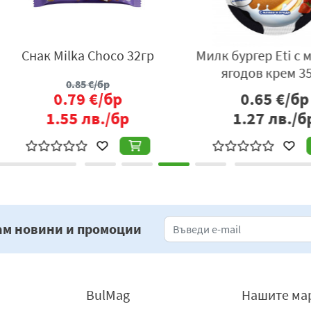
 млечно-
Пудинг Omira шоколад със
Пудинг 
5 гр
сметана 200 гр
р
0.65
€/бр
бр
1.27
лв./бр
4
ам новини и промоции
BulMag
Нашите ма