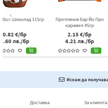
Снак Milka Choco 32гр
Милк бургер Eti с
ягодов крем 3
0.85
€/бр
0.79
€/бр
0.65
€/б
1.55
лв./бр
1.27
лв./
Искам да получав
Доставка
За клиента