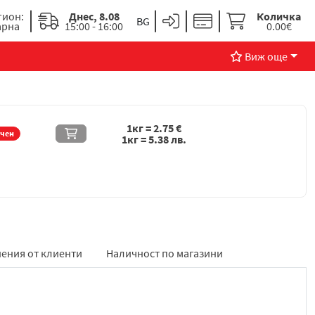
гион:
Днес, 8.08
Количка
арна
15:00 - 16:00
0.00€
Виж още
1кг =
2.75
€
ичен
1кг =
5.38
лв.
ения от клиенти
Наличност по магазини