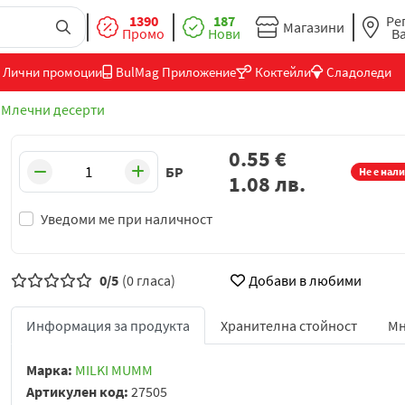
1390
187
Ре
Магазини
Промо
Нови
В
Лични промоции
BulMag Приложение
Коктейли
Сладоледи
Млечни десерти
0.55
€
БР
Не е нал
1.08
лв.
Уведоми ме при наличност
0/5
(0 гласа)
Добави в любими
Информация за продукта
Хранителна стойност
Мн
Марка:
MILKI MUMM
Артикулен код:
27505