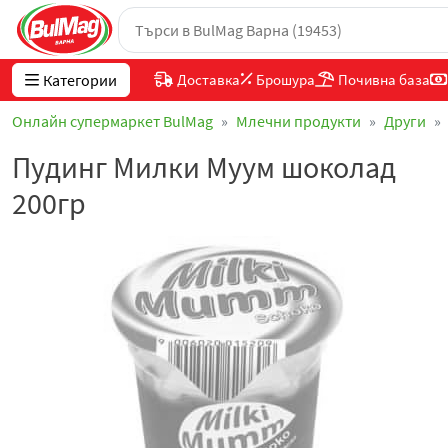
Категории
Доставка
Брошура
Почивна база
Онлайн супермаркет BulMag
Млечни продукти
Други
Пудинг Милки Муум шоколад
200гр