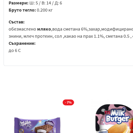
Размери:
Ш: 5 / В: 14 / Д: 6
Бруто тегло:
0.200 кг
Състав:
обезмаслено
мляко
,вода сметана 6%,захар,модифицирано
знини, млеч протеин, сол ,какао на прах 1.1%, сметана 0.5 
Съхранение:
до 6 С