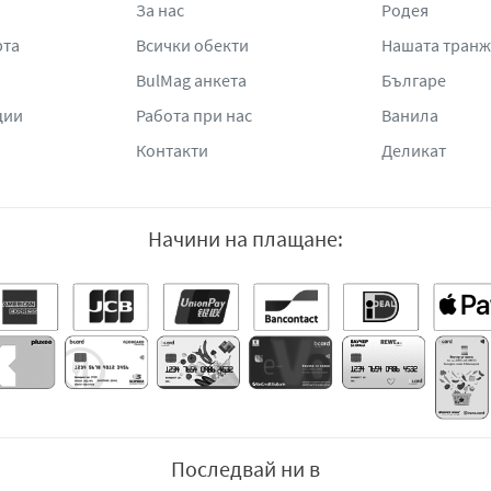
За нас
Родея
рта
Всички обекти
Нашата тран
BulMag анкета
Българе
ции
Работа при нас
Ванила
Контакти
Деликат
Начини на плащане:
Последвай ни в