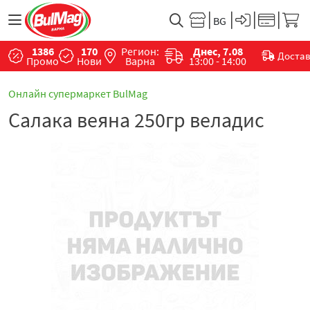
1386
170
Регион:
Днес, 7.08
Доста
Промо
Нови
Варна
13:00 - 14:00
Онлайн супермаркет BulMag
Салака веяна 250гр веладис