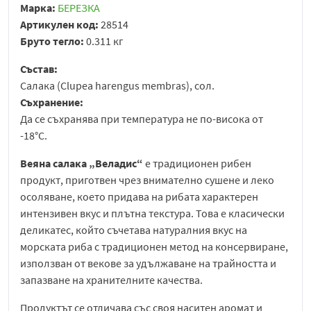
Марка:
БЕРЕЗКА
Артикулен код:
28514
Бруто тегло:
0.311 кг
Състав:
Салака (Clupea harengus membras), сол.
Съхранение:
Да се съхранява при температура не по-висока от
-18°C.
Веяна салака „Веладис“
е традиционен рибен
продукт, приготвен чрез внимателно сушене и леко
осоляване, което придава на рибата характерен
интензивен вкус и плътна текстура. Това е класически
деликатес, който съчетава натуралния вкус на
морската риба с традиционен метод на консервиране,
използван от векове за удължаване на трайността и
запазване на хранителните качества.
Продуктът се отличава със своя наситен аромат и