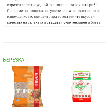
изразен солен вкус, който е типичен за веяната риба.
По време на процеса на сушене влагата постепенно се
извежда, което концентрира естествените вкусови
качества на салаката и създава по-интензивен и богат
вкусов профил. Резултатът е продукт с характерна
плътност, леко жилава, но приятна текстура и силно
изразен морски характер.
Веяна салака „Веладис“ е подходяща за директна
консумация, като предястие или разядка, както и като
БЕРЕЗКА
допълнение към бира или други напитки в
традиционен стил. Често се използва в комбинация с
хляб, лимон или леки гарнитури, които балансират
солеността и подчертават естествения вкус на рибата.
Тя е предпочитан избор за любителите на по-
автентични и традиционни рибни деликатеси.
Благодарение на метода на приготвяне, продуктът
има ясно изразен характер и дълготраен вкус, който