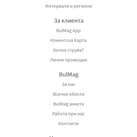
вкусове.
Интервали и региони
Вносител:
Берьозка Трейдинг ЕООД, село Бенковски,
За клиента
област Варна, България, тел:
+359877666296,
www.berezka.bg
BulMag App
Клиентска Карта
Колко струва?
Лични промоции
BulMag
За нас
Всички обекти
BulMag анкета
Работа при нас
Контакти