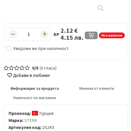
2.12
€
БР
Не е наличен
4.15
лв.
Уведоми ме при наличност
0/5
(0 гласа)
Добави в любими
Информация за продукта
Мнения от клиенти
Наличност по магазини
Произход:
Турция
Марка:
STERK
Артикулен код:
25243