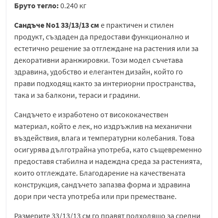
Бруто тегло:
0.240 кг
Сандъче No1 33/13/13 см
е практичен и стилен
продукт, създаден да предостави функционално и
естетично решение за отглеждане на растения или за
декоративни аранжировки. Този модел съчетава
здравина, удобство и елегантен дизайн, който го
прави подходящ както за интериорни пространства,
така и за балкони, тераси и градини.
Сандъчето е изработено от висококачествен
материал, който е лек, но издръжлив на механични
въздействия, влага и температурни колебания. Това
осигурява дълготрайна употреба, като същевременно
предоставя стабилна и надеждна среда за растенията,
които отглеждате. Благодарение на качествената
конструкция, сандъчето запазва форма и здравина
дори при честа употреба или при преместване.
Размерите 33/13/13 см го правят подходящо за средни