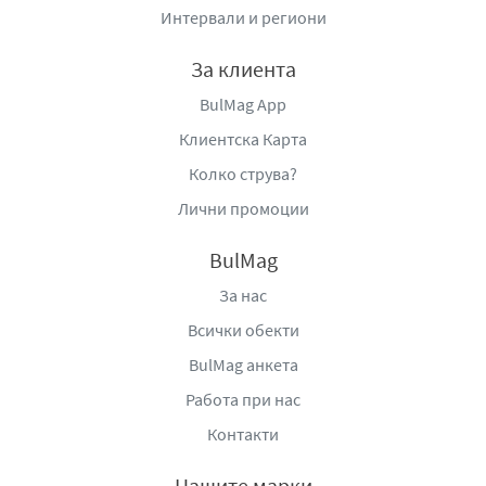
Интервали и региони
За клиента
BulMag App
Клиентска Карта
Колко струва?
Лични промоции
BulMag
За нас
Всички обекти
BulMag анкета
Работа при нас
Контакти
Нашите марки