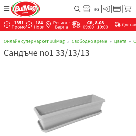
1351
184
Регион:
Сб, 8.08
Доста
Промо
Нови
Варна
09:00 - 10:00
Онлайн супермаркет BulMag
Свободно време
Цветя
С
Сандъче no1 33/13/13