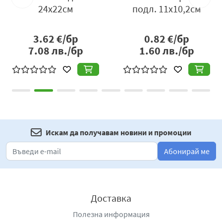
24х22см
подл. 11x10,2см
3.62
€/бр
0.82
€/бр
7.08
лв./бр
1.60
лв./бр
Искам да получавам новини и промоции
Абонирай ме
Доставка
Полезна информация