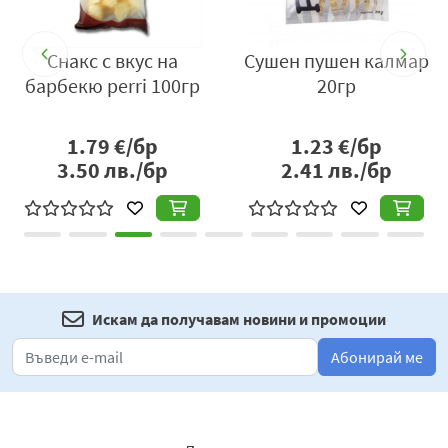
ни
Снакс с вкус на
Сушен пушен калмар
барбекю perri 100гр
20гр
1.79
€/бр
1.23
€/бр
3.50
лв./бр
2.41
лв./бр
Искам да получавам новини и промоции
Абонирай ме