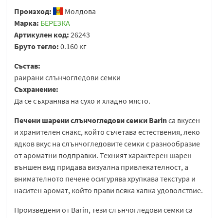
Произход:
Молдова
Марка:
БЕРЕЗКА
Артикулен код:
26243
Бруто тегло:
0.160 кг
Състав:
раирани слънчогледови семки
Съхранение:
Да се съхранява на сухо и хладно място.
Печени шарени слънчогледови семки Barin
са вкусен
и хранителен снакс, който съчетава естествения, леко
ядков вкус на слънчогледовите семки с разнообразие
от ароматни подправки. Техният характерен шарен
външен вид придава визуална привлекателност, а
внимателното печене осигурява хрупкава текстура и
наситен аромат, който прави всяка хапка удоволствие.
Произведени от
Barin
, тези слънчогледови семки са