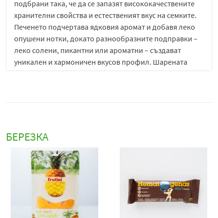
подбрани така, че да се запазят висококачествените
хранителни свойства и естественият вкус на семките.
Печенето подчертава ядковия аромат и добавя леко
опушени нотки, докато разнообразните подправки –
леко солени, пикантни или ароматни – създават
уникален и хармоничен вкусов профил. Шарената
обвивка не само визуално привлича, но и придава
допълнителен слой на вкус и текстура.
Семките Barin са универсални – подходящи за
директна консумация като снакс, за добавка към
салати и супи, за ядкови смеси или за гарниране на
БЕРЕЗКА
различни ястия. Те осигуряват допълнителна
хрупкавост, ядкови нотки и вкусова сложност, като
същевременно са удобен и питателен начин за
междинно хранене.
Вкусът на печените шарени слънчогледови семки е
добре балансиран – леко сладникав и ядков с умерена
соленост и ароматни нюанси, които подчертават