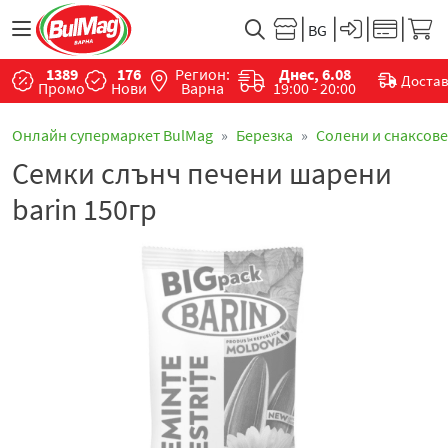
1389
176
Регион:
Днес, 6.08
Доста
Промо
Нови
Варна
19:00 - 20:00
Онлайн супермаркет BulMag
Березка
Солени и снаксове
Семки слънч печени шарени
barin 150гр