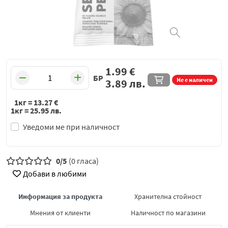
1.99
€
БР
Не е наличен
3.89
лв.
1кг =
13.27
€
1кг =
25.95
лв.
Уведоми ме при наличност
0/5
(0 гласа)
Добави в любими
Информация за продукта
Хранителна стойност
Мнения от клиенти
Наличност по магазини