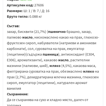
Артикулен код:
27606
Размери:
Ш: 1 / В: 7 / Д: 16
Бруто тегло:
0.088 кг
Състав:
захар, бисквити (21,7%) (
пшенично
брашно, захар,
палмово
масло
, нискомаслено какао на прах, глюкозо-
фруктозен сироп, набухватели (натриеви и амониеви
карбонати), сол, суроватка на прах, емулгатор
(лецитини)(съдържа
пшеница
), антиоксидант (Е304,
Е306), ароматизанти), какаово
масло
, растителни
мазнини (палмови, ший),
мляко
(4,5%), какаова маса,
филтрирана суроватка на прах, обезмаслено
мляко
на
прах (2,7%), дехидратирана млечна мазнина, глюкозен
сироп, емулгатор (лецитини), натурален аромат
ванилия
Съхранение:
Да се съхранява на сухо и хладно място, далеч от
топлина.