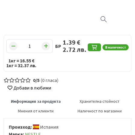
1.39
€
БР
В наличност
2.72
лв.
1кг =
16.55
€
1кг =
32.37
лв.
0/5
(0 гласа)
Добави в любими
Информация за продукта
Хранителна стойност
Мнения от клиенти
Наличност по магазини
Произход:
Испания
Марка:
NESTLE