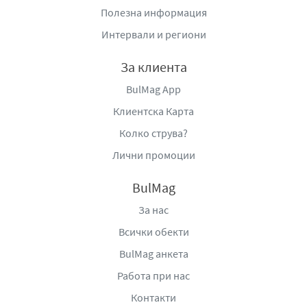
сладка почивка или споделен десерт.
Полезна информация
Интервали и региони
Шоколадът Nestlé Extrafino с бяла глазура е подходящ
за консумация по всяко време на деня – като малко
За клиента
удоволствие след хранене, като добавка към кафе или
чай, или като сладък акцент в споделени моменти. Той
BulMag App
е удобен и лесен за консумация, което го прави
Клиентска Карта
практичен избор за ежедневна наслада.
Колко струва?
Като цяло този продукт съчетава мек
млечен
шоколад,
Лични промоции
сладка бяла глазура и кадифена текстура в едно
хармонично и приятно сладкарско изживяване, което
BulMag
предлага по-нежен и изискан вариант на класическия
За нас
шоколад.
Всички обекти
Вносител:
„ФМ“ ООД, гр. Русе, ул. Петко Д. Петков №3
BulMag анкета
Работа при нас
Контакти