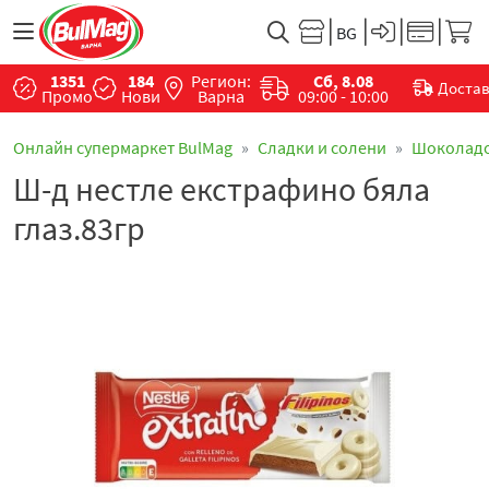
1351
184
Регион:
Сб, 8.08
Доста
Промо
Нови
Варна
09:00 - 10:00
Онлайн супермаркет BulMag
Сладки и солени
Шоколад
Ш-д нестле екстрафино бяла
глаз.83гр