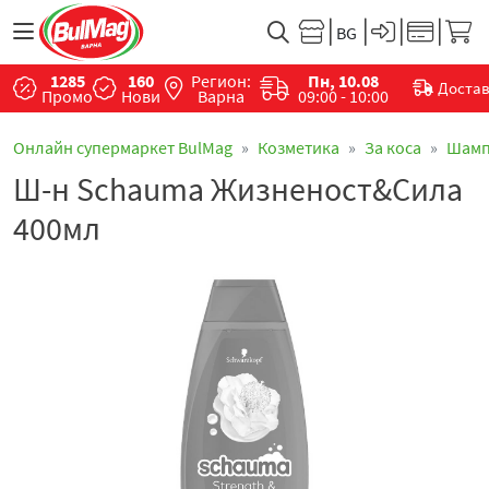
1285
160
Регион:
Пн, 10.08
Доста
Промо
Нови
Варна
09:00 - 10:00
Онлайн супермаркет BulMag
Козметика
За коса
Шамп
Ш-н Schauma Жизненост&Сила
400мл