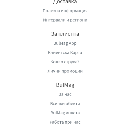
Доставка
Дистрибутор Астра и ко ООД, ул. „Обелско шосе“ 18,
Полезна информация
1360 Складово-производствена зона - Модерно
предградие, София
Интервали и региони
За клиента
BulMag App
Клиентска Карта
Колко струва?
Лични промоции
BulMag
За нас
Всички обекти
BulMag анкета
Работа при нас