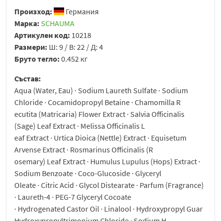
Произход:
Германия
Марка:
SCHAUMA
Артикулен код:
10218
Размери:
Ш: 9 / В: 22 / Д: 4
Бруто тегло:
0.452 кг
Състав:
Aqua (Water, Eau) · Sodium Laureth Sulfate · Sodium
Chloride · Cocamidopropyl Betaine · Chamomilla R
ecutita (Matricaria) Flower Extract · Salvia Officinalis
(Sage) Leaf Extract · Melissa Officinalis L
eaf Extract · Urtica Dioica (Nettle) Extract · Equisetum
Arvense Extract · Rosmarinus Officinalis (R
osemary) Leaf Extract · Humulus Lupulus (Hops) Extract ·
Sodium Benzoate · Coco-Glucoside · Glyceryl
Oleate · Citric Acid · Glycol Distearate · Parfum (Fragrance)
· Laureth-4 · PEG-7 Glyceryl Cocoate
· Hydrogenated Castor Oil · Linalool · Hydroxypropyl Guar
Hydroxypropyltrimonium Chloride · Sodium H