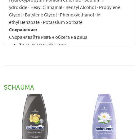
ydroxide · Hexyl Cinnamal · Benzyl Alcohol · Propylene
Glycol · Butylene Glycol · Phenoxyethanol · M
ethyl Benzoate · Potassium Sorbate
Съхранение:
Съхранявайте извън обсега на деца
За тънка и слаба коса
Почиства, придава сила и жизненост на косата,
като в същото време я обгръща в неустоим аромат
Подсилват вътрешната структура на косъма,
изглаждат повърхността и подобряват
устойчивостта срещу накъсване
SCHAUMA
специално създаден шампоан за тънка и слаба коса,
предназначен за ежедневна употреба, който почиства,
придава сила и жизненост на косата, като в същото
време я обгръща в неустоим аромат. Формулата е
обогатена с витамини, минерали и естествени
протеини, които подсилват вътрешната структура на
косъма, изглаждат повърхността и подобряват