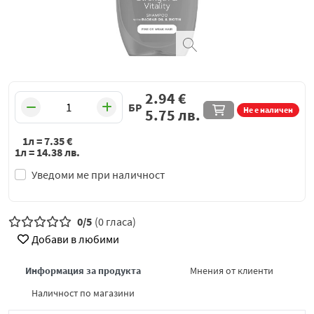
2.94
€
БР
Не е наличен
5.75
лв.
1л =
7.35
€
1л =
14.38
лв.
Уведоми ме при наличност
0/5
(0 гласа)
Добави в любими
Информация за продукта
Мнения от клиенти
Наличност по магазини