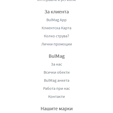
100 г, скирът Ehrmann е един от най-ефективните
източници на протеин в млечната категория. Почти
За клиента
нулевите мазнини и ниските въглехидрати го правят
BulMag App
предпочитан избор за фитнес ентусиасти, хора на
диета и всеки, търсещ засищаща, нискокалорична
Клиентска Карта
закуска.
Колко струва?
Приложение:
Сервирайте с мед, пресни плодове и
Лични промоции
мюсли за балансирана закуска. Използвайте като база
за смути и протеинови шейкове. Заменете заквасената
BulMag
сметана в сосове, дипове и супи за нискокалоричен
вариант. Добавете в гладки, чийзкейкове или десерти
За нас
като здравословна алтернатива на крем сирене.
Всички обекти
Комбинирайте с
ядки
и семена за следтренировъчна
BulMag анкета
закуска.
Работа при нас
Производител:
ЕРМАН АД, Германия, Обершонег 87770
Контакти
Дистрибутор:
Универсал Милк Комерс, тел:
02/9632550
Нашите марки