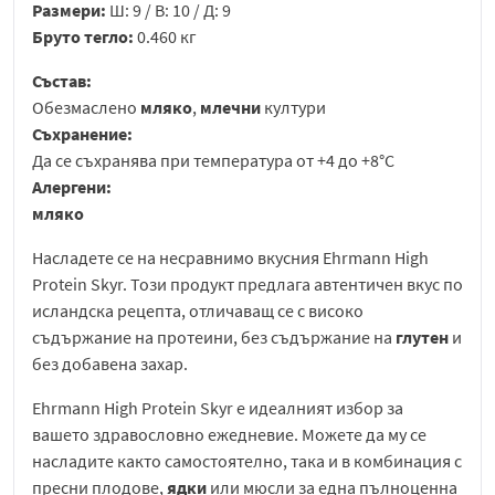
Размери:
Ш: 9 / В: 10 / Д: 9
Бруто тегло:
0.460 кг
Състав:
Обезмаслено
мляко
,
млечни
култури
Съхранение:
Да се съхранява при температура от +4 до +8°C
Алергени:
мляко
Насладете се на несравнимо вкусния Ehrmann High
Protein Skyr. Този продукт предлага автентичен вкус по
исландска рецепта, отличаващ се с високо
съдържание на протеини, без съдържание на
глутен
и
без добавена захар.
Ehrmann High Protein Skyr е идеалният избор за
вашето здравословно ежедневие. Можете да му се
насладите както самостоятелно, така и в комбинация с
пресни плодове,
ядки
или мюсли за една пълноценна