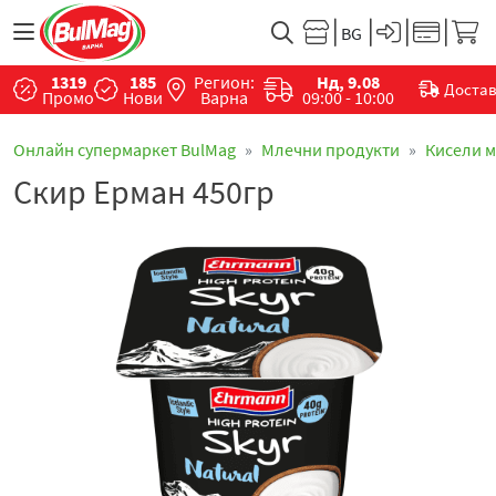
1319
185
Регион:
Нд, 9.08
Доста
Промо
Нови
Варна
09:00 - 10:00
Онлайн супермаркет BulMag
Млечни продукти
Кисели 
Скир Ерман 450гр