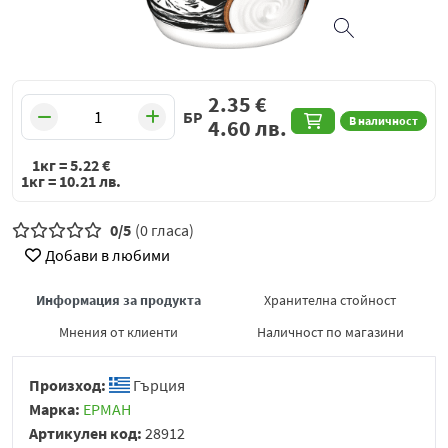
2.35
€
БР
В наличност
4.60
лв.
1кг =
5.22
€
1кг =
10.21
лв.
0/5
(0 гласа)
Добави в любими
Информация за продукта
Хранителна стойност
Мнения от клиенти
Наличност по магазини
Произход:
Гърция
Марка:
ЕРМАН
Артикулен код:
28912