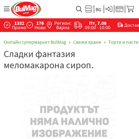
1332
176
Регион:
Пт, 7.08
Доста
Промо
Нови
Варна
09:00 - 10:00
Онлайн супермаркет BulMag
Свежи храни
Торти и пасти
Сладки фантазия
меломакарона сироп.