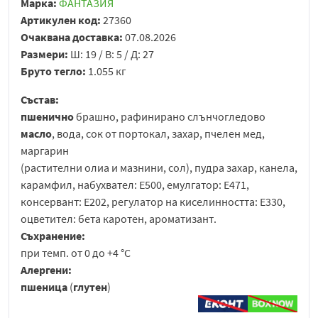
Марка:
ФАНТАЗИЯ
Артикулен код:
27360
Очаквана доставка:
07.08.2026
Размери:
Ш: 19 / В: 5 / Д: 27
Бруто тегло:
1.055 кг
Състав:
пшенично
брашно, рафинирано слънчогледово
масло
, вода, сок от портокал, захар, пчелен мед,
маргарин
(растителни олиа и мазнини, сол), пудра захар, канела,
карамфил, набухвател: Е500, емулгатор: Е471,
консервант: Е202, регулатор на киселинността: Е330,
оцветител: бета каротен, ароматизант.
Съхранение:
при темп. от 0 до +4 °С
Алергени:
пшеница
(
глутен
)