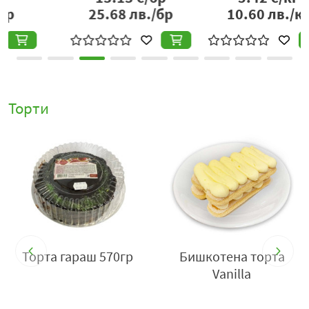
10.60
лв./кг
2.01
лв./бр
Торти
Торта гараш 570гр
Бишкотена торта
Vanilla