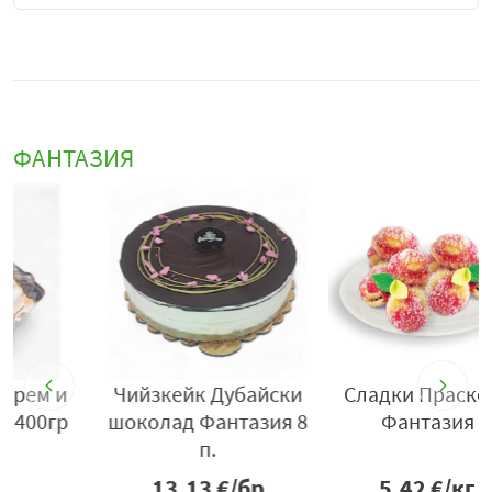
ФАНТАЗИЯ
Сладки Праскови
Паста Наполеон
8
Фантазия
Фантазия 140 гр
5.42
€/кг
1.03
€/бр