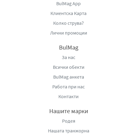
BulMag App
Клиентска Карта
Колко струва?
Лични промоции
BulMag
За нас
Всички обекти
BulMag анкета
Работа при нас
Контакти
Нашите марки
Родея
Нашата транжорна