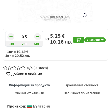
5.25
€
КГ
В наличност
10.26
лв.
1кг
2кг
5кг
1кг =
10.49
€
1кг =
20.52
лв.
0/5
(0 гласа)
Добави в любими
Информация за продукта
Хранителна стойност
Мнения от клиенти
Наличност по магазини
Произход:
България