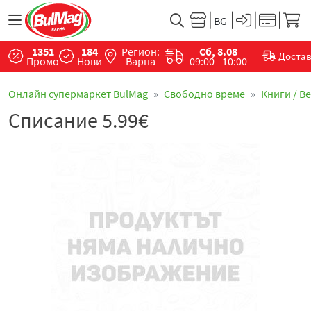
1351
184
Регион:
Сб, 8.08
Доста
Промо
Нови
Варна
09:00 - 10:00
Онлайн супермаркет BulMag
Свободно време
Книги / В
Списание 5.99€