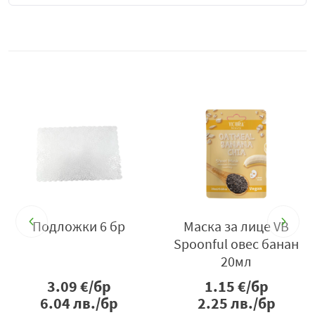
Подложки 6 бр
Маска за лице VB
Spoonful овес банан
20мл
3.09
€/бр
1.15
€/бр
6.04
лв./бр
2.25
лв./бр