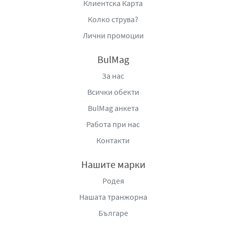
Клиентска Карта
Колко струва?
Лични промоции
BulMag
За нас
Всички обекти
BulMag анкета
Работа при нас
Контакти
Нашите марки
Родея
Нашата транжорна
Българе