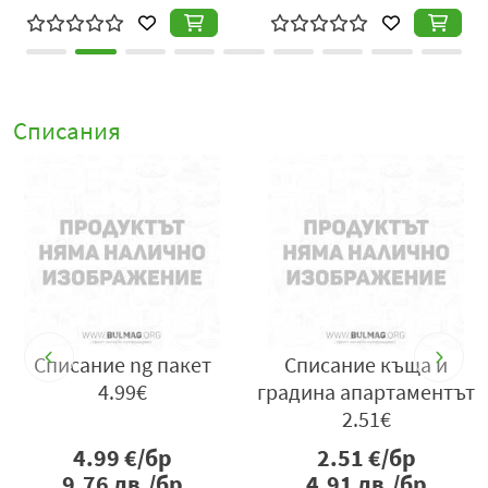
Списания
Списание ng пакет
Списание къща и
4.99€
градина апартаментът
2.51€
4.99
€/бр
2.51
€/бр
9.76
лв./бр
4.91
лв./бр