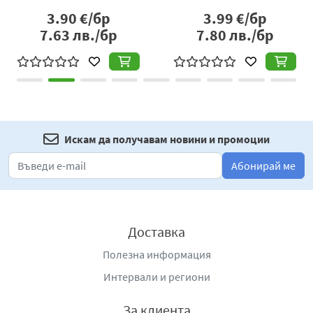
3.90
€/бр
3.99
€/бр
7.63
лв./бр
7.80
лв./бр
Искам да получавам новини и промоции
Абонирай ме
Доставка
Полезна информация
Интервали и региони
За клиента