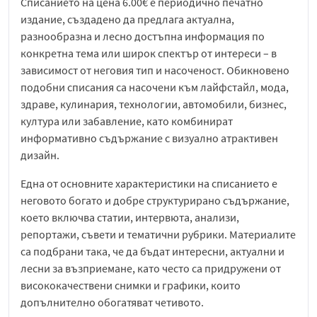
Списанието на цена 6.00€ е периодично печатно
издание, създадено да предлага актуална,
разнообразна и лесно достъпна информация по
конкретна тема или широк спектър от интереси – в
зависимост от неговия тип и насоченост. Обикновено
подобни списания са насочени към лайфстайл, мода,
здраве, кулинария, технологии, автомобили, бизнес,
култура или забавление, като комбинират
информативно съдържание с визуално атрактивен
дизайн.
Една от основните характеристики на списанието е
неговото богато и добре структурирано съдържание,
което включва статии, интервюта, анализи,
репортажи, съвети и тематични рубрики. Материалите
са подбрани така, че да бъдат интересни, актуални и
лесни за възприемане, като често са придружени от
висококачествени снимки и графики, които
допълнително обогатяват четивото.