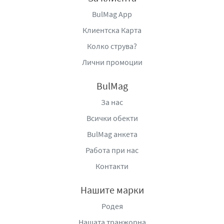
BulMag App
Клиентска Карта
Колко струва?
Лични промоции
BulMag
За нас
Всички обекти
BulMag анкета
Работа при нас
Контакти
Нашите марки
Родея
Нашата транжорна