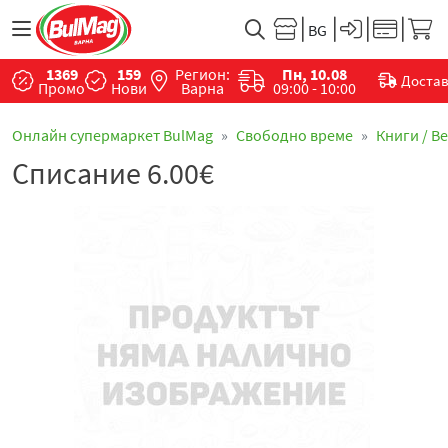
1369
159
Регион:
Пн, 10.08
Доста
Промо
Нови
Варна
09:00 - 10:00
Онлайн супермаркет BulMag
Свободно време
Книги / В
Списание 6.00€