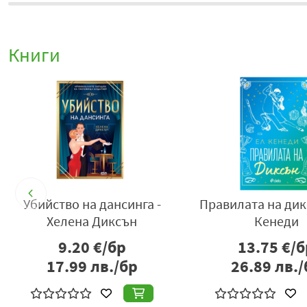
Книги
да
Убийство на дансинга -
Правилата на дик
Хелена Диксън
Кенеди
9.20
€/бр
13.75
€/б
17.99
лв./бр
26.89
лв./