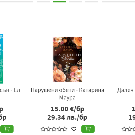
сън - Ел
Нарушени обети - Катарина
Далеч 
Маура
р
15.00
€/бр
бр
29.34
лв./бр
1