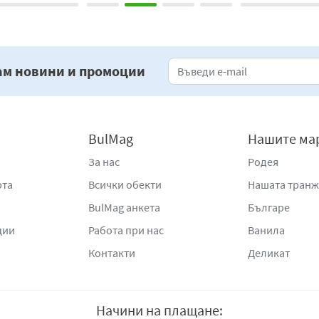
ам новини и промоции
BulMag
Нашите ма
За нас
Родея
рта
Всички обекти
Нашата тран
BulMag анкета
Българе
ции
Работа при нас
Ванила
Контакти
Деликат
Начини на плащане: