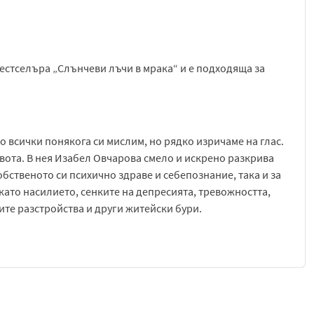
стселъра „Слънчеви лъчи в мрака“ и е подходяща за
о всички понякога си мислим, но рядко изричаме на глас.
живота. В нея Изабел Овчарова смело и искрено разкрива
обственото си психично здраве и себепознание, така и за
като насилието, сенките на депресията, тревожността,
те разстройства и други житейски бури.