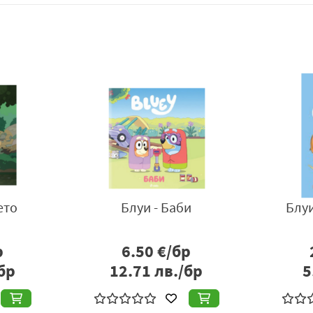
НОВ
-
Истински, безумно, докрай
Съперница - Пен
- Л. Дж. Шен
Дъглас
14.00
€/бр
12.00
€/б
27.38
лв./бр
23.47
лв./