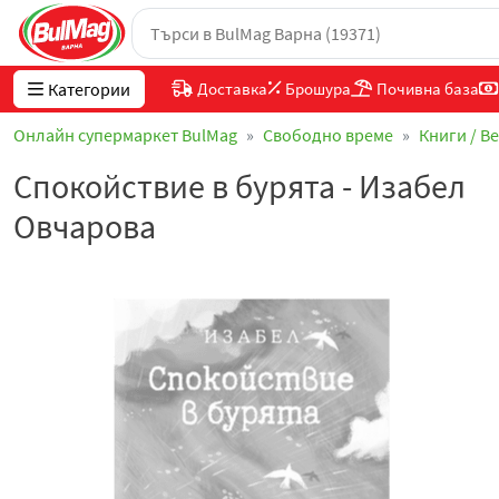
Категории
Доставка
Брошура
Почивна база
Онлайн супермаркет BulMag
Свободно време
Книги / В
Спокойствие в бурята - Изабел
Овчарова