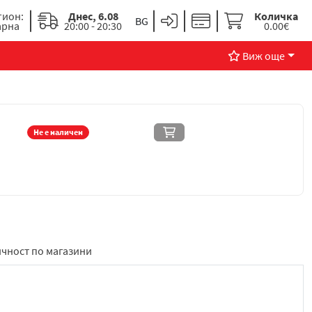
гион:
Днес, 6.08
Количка
арна
20:00 - 20:30
0.00€
Виж още
Не е наличен
чност по магазини