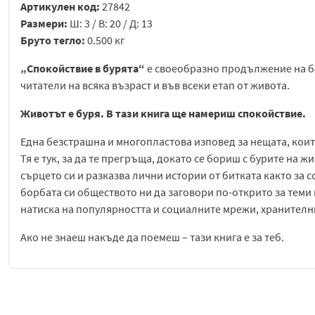
Артикулен код:
27842
Размери:
Ш: 3 / В: 20 / Д: 13
Бруто тегло:
0.500 кг
„Спокойствие в бурята“
е своеобразно продължение на бе
читатели на всяка възраст и във всеки етап от живота.
Животът е буря. В тази книга ще намериш спокойствие.
Една безстрашна и многопластова изповед за нещата, коит
Тя е тук, за да те прегръща, докато се бориш с бурите на 
сърцето си и разказва лични истории от битката както за с
борбата си обществото ни да заговори по-открито за теми 
натиска на популярността и социалните мрежи, хранителни
Ако не знаеш накъде да поемеш – тази книга е за теб.