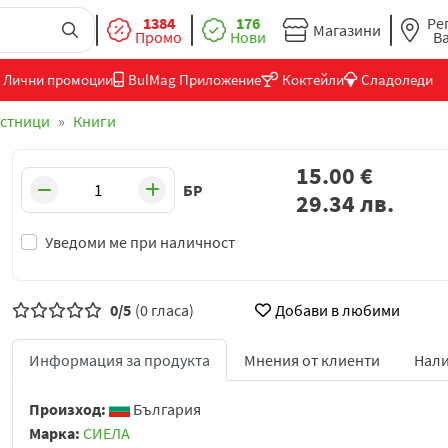
1384
176
Ре
Магазини
Промо
Нови
В
Лични промоции
BulMag Приложение
Коктейли
Сладоледи
естници
Книги
15.00
€
БР
29.34
лв.
Уведоми ме при наличност
0/5
(0 гласа)
Добави в любими
Информация за продукта
Мнения от клиенти
Нали
Произход:
България
Марка:
СИЕЛА