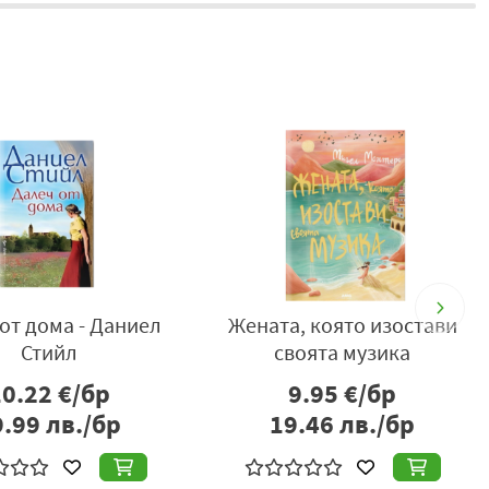
от дома - Даниел
Жената, която изостави
Стийл
своята музика
10.22
€/бр
9.95
€/бр
9.99
лв./бр
19.46
лв./бр