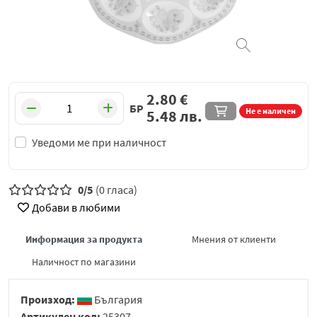
2.80
€
БР
Не е наличен
5.48
лв.
Уведоми ме при наличност
0/5
(0 гласа)
Добави в любими
Информация за продукта
Мнения от клиенти
Наличност по магазини
Произход:
България
Артикулен код:
25307