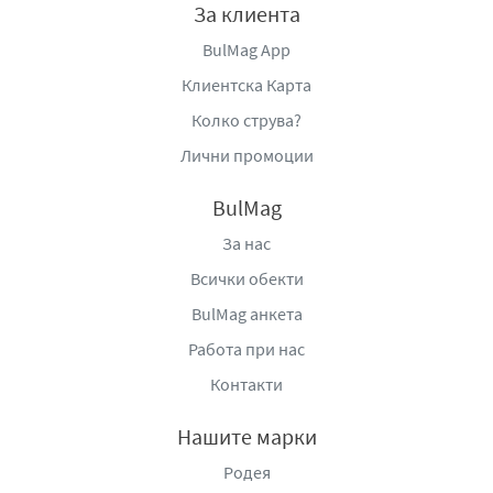
За клиента
BulMag App
Клиентска Карта
Колко струва?
Лични промоции
BulMag
За нас
Всички обекти
BulMag анкета
Работа при нас
Контакти
Нашите марки
Родея