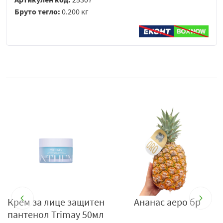
Бруто тегло:
0.200 кг
 е
Крем за лице защитен
Ананас аеро бр
пантенол Trimay 50мл