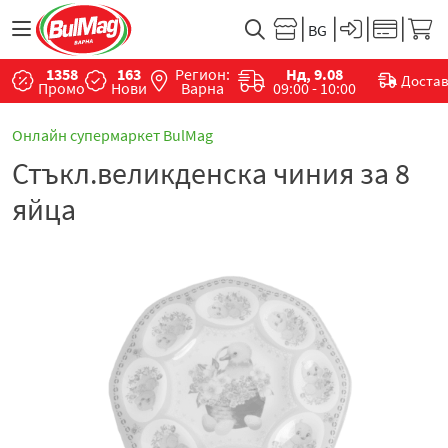
1358
163
Регион:
Нд, 9.08
Доста
Промо
Нови
Варна
09:00 - 10:00
Онлайн супермаркет BulMag
Стъкл.великденска чиния за 8
яйца