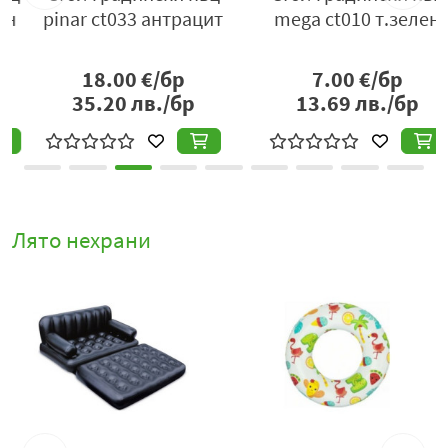
pinar ct033 антрацит
mega ct010 т.зелен
18.00
€/бр
7.00
€/бр
35.20
лв./бр
13.69
лв./бр
Лято нехрани
%