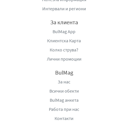
Интервали и региони
За клиента
BulMag App
Клиентска Карта
Колко струва?
Лични промоции
BulMag
За нас
Всички обекти
BulMag анкета
Работа при нас
Контакти