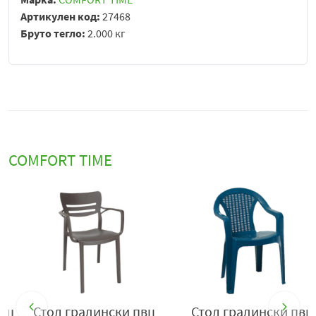
Артикулен код:
27468
Бруто тегло:
2.000 кг
COMFORT TIME
Стол градински пвц
Стол градински пвц