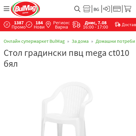
1387
184
Регион:
Днес, 7.08
Доста
Промо
Нови
Варна
16:00 - 17:00
Онлайн супермаркет BulMag
За дома
Домашни потреби
Стол градински пвц mega ct010
бял