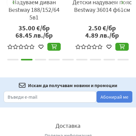
и
Надуваем диван
Детски надуваем пояс
Bestway 188/152/64
Bestway 36014 ф61см
5в1
35.00
€/бр
2.50
€/бр
68.45
лв./бр
4.89
лв./бр
Искам да получавам новини и промоции
Абонирай ме
Доставка
Полезна информация