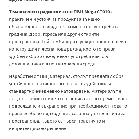
Тъмнозелен градински стол ПВЦ Mega CT010
е
практичен и устойчив продукт за външно
обзавеждане, създаден за комфортна употреба в
градина, двор, тераса или други открити
пространства. Той комбинира функционалност, лека
конструкция и лесна поддръжка, което го прави
удобен избор за ежедневна употреба както в
домашна, така и в по-натоварена среда.
Изработен от ПВЦ материал, столът предлага добра
устойчивост на влага, слънчево въздействие и
стандартно ежедневно натоварване. Материалът е
лек, но стабилен, което позволява лесно преместване,
подреждане и съхранение при необходимост. Това го
прави особено подходящ за сезонна употреба или за
пространства, където се търси практично и
непретенциозно решение.