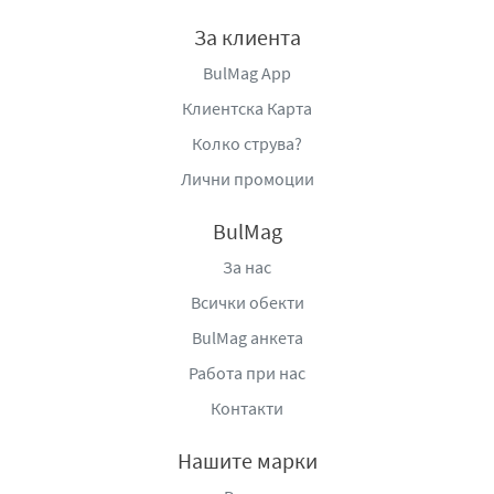
За клиента
BulMag App
Клиентска Карта
Колко струва?
Лични промоции
BulMag
За нас
Всички обекти
BulMag анкета
Работа при нас
Контакти
Нашите марки