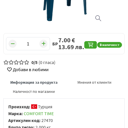
7.00
€
БР
В наличност
13.69
лв.
0/5
(0 гласа)
Добави в любими
Информация за продукта
Мнения от клиенти
Наличност по магазини
Произход:
Турция
Марка:
COMFORT TIME
Артикулен код:
27470
Бруто тегло:
2.000 кг