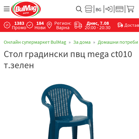
1383
184
Регион:
Днес, 7.08
Доста
Промо
Нови
Варна
20:00 - 20:30
Онлайн супермаркет BulMag
За дома
Домашни потреби
Стол градински пвц mega ct010
т.зелен