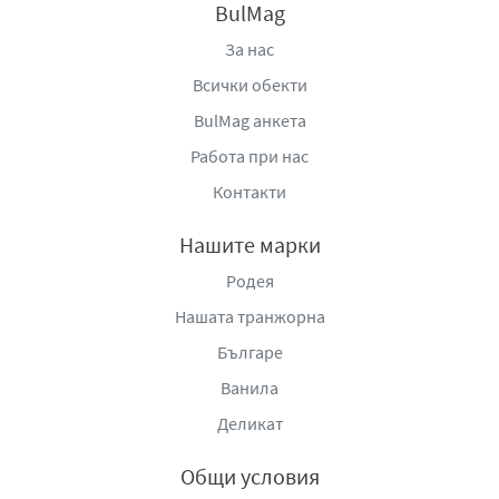
BulMag
За нас
Всички обекти
BulMag анкета
Работа при нас
Контакти
Нашите марки
Родея
Нашата транжорна
Българе
Ванила
Деликат
Общи условия