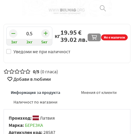
19.95
€
КГ
Не е наличен
39.02
лв.
1кг
2кг
5кг
Уведоми ме при наличност
0/5
(0 гласа)
Добави в любими
Информация за продукта
Мнения от клиенти
Наличност по магазини
Произход:
Латвия
Марка:
БЕРЕЗКА
Артикулен код:
28587