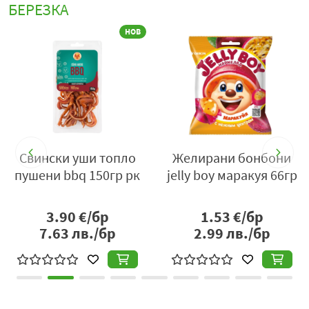
БЕРЕЗКА
НОВ
ak
Свински уши топло
Желирани бонбони
пушени bbq 150гр рк
jelly boy маракуя 66гр
3.90
€/бр
1.53
€/бр
7.63
лв./бр
2.99
лв./бр