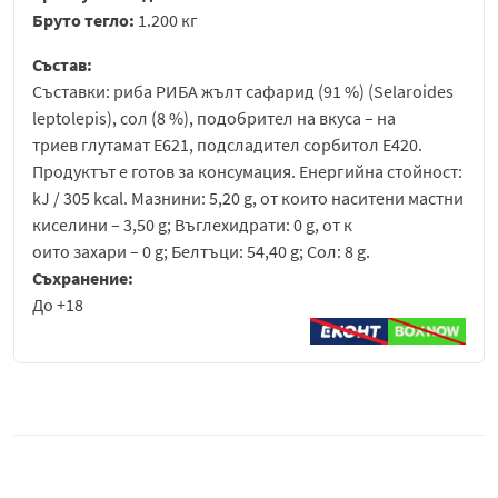
Бруто тегло:
1.200 кг
Състав:
Съставки: риба РИБА жълт сафарид (91 %) (Selaroides
leptolepis), сол (8 %), подобрител на вкуса – на
триев глутамат E621, подсладител сорбитол E420.
Продуктът е готов за консумация. Енергийна стойност:
kJ / 305 kcal. Мазнини: 5,20 g, от които наситени мастни
киселини – 3,50 g; Въглехидрати: 0 g, от к
оито захари – 0 g; Белтъци: 54,40 g; Сол: 8 g.
Съхранение:
До +18