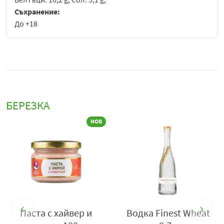
Съхранение:
До +18
БЕРЕЗКА
В
Водка Finest Wheat
Сушен сафрид Beer