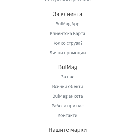
За клиента
BulMag App
Клиентска Карта
Колко струва?
Лични промоции
BulMag
За нас
Всички обекти
BulMag анкета
Работа при нас
Контакти
Нашите марки