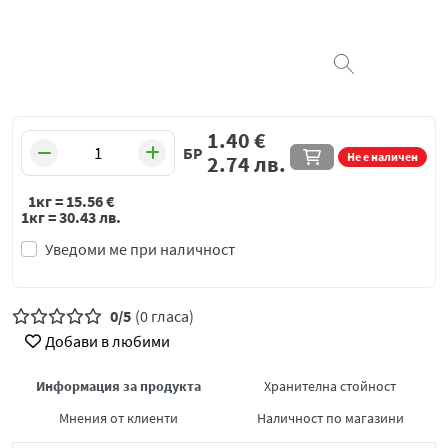
1.40
€
БР
Не е наличен
2.74
лв.
1кг =
15.56
€
1кг =
30.43
лв.
Уведоми ме при наличност
0/5
(0 гласа)
Добави в любими
Информация за продукта
Хранителна стойност
Мнения от клиенти
Наличност по магазини