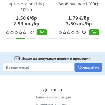
кръгчета hot bbq
барбекю perri 100гр
100гр
1.50
€/бр
1.79
€/бр
2.93
лв./бр
3.50
лв./бр
Искам да получавам новини и промоции
Абонирай ме
Доставка
Полезна информация
Интервали и региони