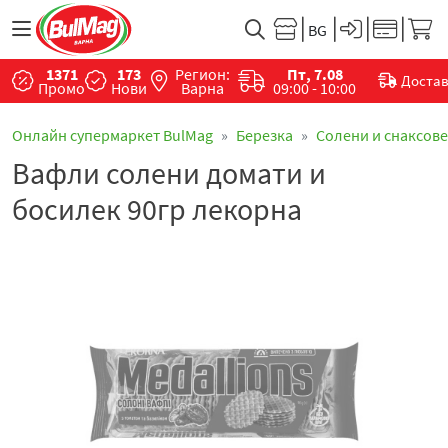
1371
173
Регион:
Пт, 7.08
Доста
Промо
Нови
Варна
09:00 - 10:00
Онлайн супермаркет BulMag
Березка
Солени и снаксове
Вафли солени домати и
босилек 90гр лекорна