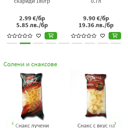
0.7л
Club 36гр
9.90
€/бр
2.30
€/бр
19.36
лв./бр
4.50
лв./бр
Солени и снаксове
Снакс лучени
Снакс с вкус на