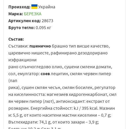
Произход:
Украйна
Марка:
БЕРЕЗКА
Артикулен код:
28673
Бруто тегло:
0.095 кг
Състав:
Съставки:
пшенично
брашно тип висше качество,
царевично нишесте, рафинирано дезодорирано
изфракциони
рано слънчогледово олио, сушени смлени домати,
сол, емулгатор:
соев
лецитин, смлян червен пипер
(пап
рика), сушен смлян чесън, смлян босилек, регулатор
на киселинността: магнезиев хидрогенкарбонат, смл
ян червен пипер (лют), антиоксидант: екстракт от
розмарин. Енергийна стойност: kJ / 395 kcal. Мазнин
и: 5,5 g, от които наситени мастни киселини – 0,7 g;
Въглехидрати: 74,1 g, от които захари – 3,9 g;
Белтъци: 10,2 g; Сол: 3,1 g;