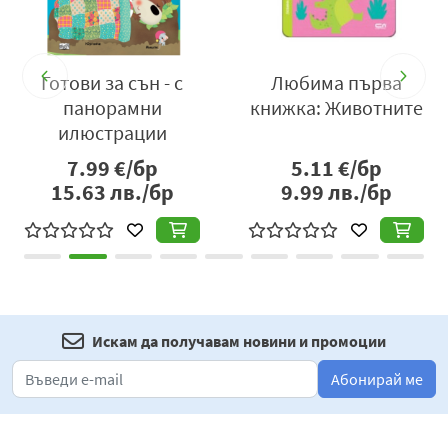
Готови за сън - с
Любима първа
панорамни
книжка: Животните
илюстрации
7.99
€/бр
5.11
€/бр
15.63
лв./бр
9.99
лв./бр
Искам да получавам новини и промоции
Абонирай ме