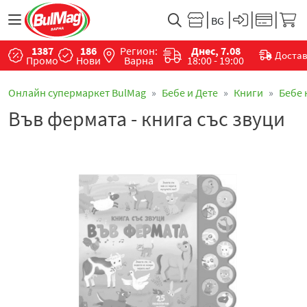
1387
186
Регион:
Днес, 7.08
Доста
Промо
Нови
Варна
18:00 - 19:00
Онлайн супермаркет BulMag
Бебе и Дете
Книги
Бебе
Във фермата - книга със звуци