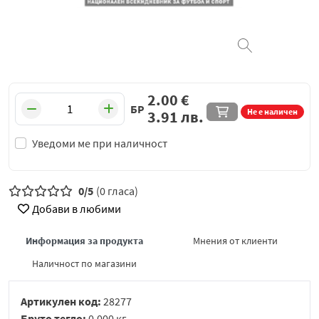
2.00
€
БР
Не е наличен
3.91
лв.
Уведоми ме при наличност
0/5
(0 гласа)
Добави в любими
Информация за продукта
Мнения от клиенти
Наличност по магазини
Артикулен код:
28277
Бруто тегло:
0.000 кг