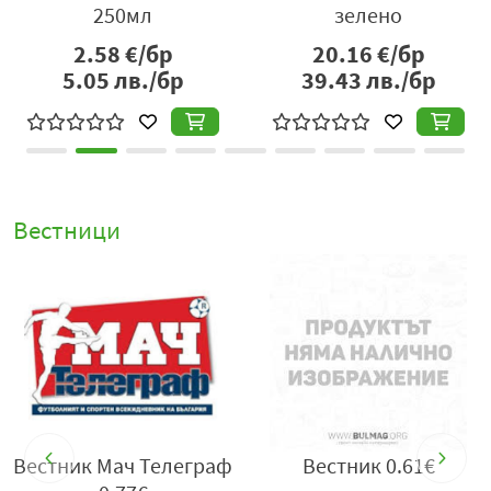
250мл
зелено
бъдат информирани в реално време за най-важното в
2.58
€/бр
20.16
€/бр
спортния свят. Той е разпознаваемо име сред
5.05
лв./бр
39.43
лв./бр
спортните медии в България и се използва като
източник на информация и коментар от много
спортни фенове.
Вестници
Вестник Мач Телеграф
Вестник 0.61€