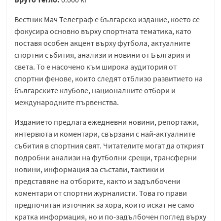
Вестник Мач Телеграф
е българско издание, което се
фокусира основно върху спортната тематика, като
поставя особен акцент върху футбола, актуалните
спортни събития, анализи и новини от България и
света. То е насочено към широка аудитория от
спортни фенове, които следят отблизо развитието на
българските клубове, националните отбори и
международните първенства.
Изданието предлага ежедневни новини, репортажи,
интервюта и коментари, свързани с най-актуалните
събития в спортния свят. Читателите могат да открият
подробни анализи на футболни срещи, трансферни
новини, информация за състави, тактики и
представяне на отборите, както и задълбочени
коментари от спортни журналисти. Това го прави
предпочитан източник за хора, които искат не само
кратка информация, но и по-задълбочен поглед върху