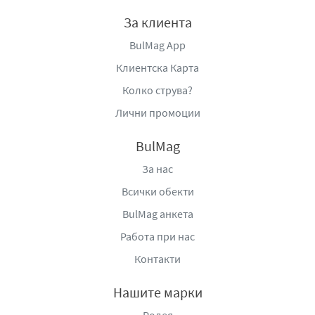
За клиента
BulMag App
Клиентска Карта
Колко струва?
Лични промоции
BulMag
За нас
Всички обекти
BulMag анкета
Работа при нас
Контакти
Нашите марки