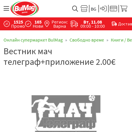
1525
165
Регион:
Вт, 11.08
Доста
Промо
Нови
Варна
09:00 - 10:00
Онлайн супермаркет BulMag
Свободно време
Книги / В
Вестник мач
телеграф+приложение 2.00€