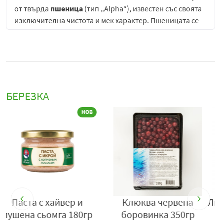
от твърда
пшеница
(тип „Alpha“), известен със своята
изключителна чистота и мек характер. Пшеницата се
добива от региони в Северен Казахстан, където
климатичните условия и плодородните почви
допринасят за стабилно и качествено зърно. Това
придава на водката естествена мекота и фина зърнена
основа, която се усеща деликатно в вкусовия профил.
БЕРЕЗКА
Към зърнения спирт се добавя кристално чиста
изворна вода, която допринася за баланса и
гладкостта на напитката. В някои интерпретации на
рецептата присъства и фин малцов екстракт, който
обогатява текстурата и придава леко заоблена
сладост във вкуса.
Една от ключовите характеристики на Xaoma Platinum
е сложният
8-степенен процес на филтрация
, който
Лимонада Натахтари с
Сода днипряночка
използва съвременни технологии за постигане на
тархун 1 л.
400гр
максимална чистота. Тази прецизна обработка