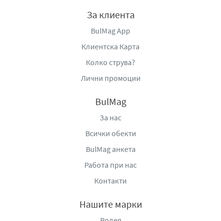
За клиента
BulMag App
Клиентска Карта
Колко струва?
Лични промоции
BulMag
За нас
Всички обекти
BulMag анкета
Работа при нас
Контакти
Нашите марки
Родея