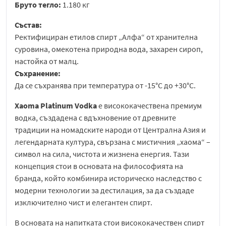
Бруто тегло:
1.180 кг
Състав:
Ректифициран етилов спирт „Алфа“ от хранителна
суровина, омекотена природна вода, захарен сироп,
настойка от малц.
Съхранение:
Да се съхранява при температура от -15°C до +30°C.
Xaoma Platinum Vodka
е висококачествена премиум
водка, създадена с вдъхновение от древните
традиции на номадските народи от Централна Азия и
легендарната култура, свързана с мистичния „хаома“ –
символ на сила, чистота и жизнена енергия. Тази
концепция стои в основата на философията на
бранда, който комбинира историческо наследство с
модерни технологии за дестилация, за да създаде
изключително чист и елегантен спирт.
В основата на напитката стои висококачествен спирт