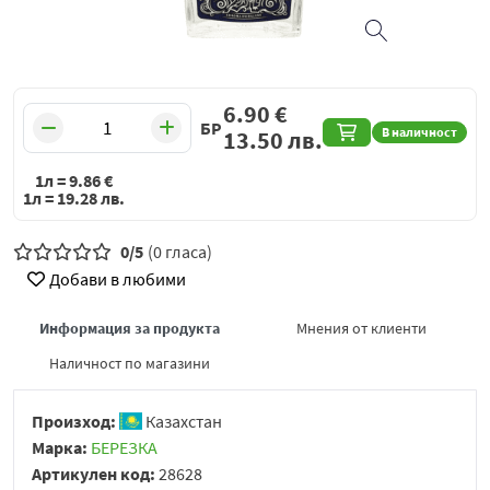
6.90
€
БР
В наличност
13.50
лв.
1л =
9.86
€
1л =
19.28
лв.
0/5
(0 гласа)
Добави в любими
Информация за продукта
Мнения от клиенти
Наличност по магазини
Произход:
Казахстан
Марка:
БЕРЕЗКА
Артикулен код:
28628