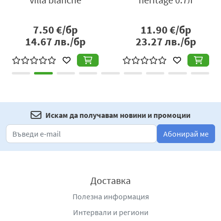
позволява на останалите съставки да изпъкнат.
Алкохолно съдържание:
40 % об.
7.50
€/бр
11.90
€/бр
Вносител:
14.67
Берьозка Трейдинг ЕООД, село Бенковски,
лв./бр
23.27
лв./бр
област Варна, България, тел:
+359877666296,
www.berezka.bg
Искам да получавам новини и промоции
Абонирай ме
Доставка
Полезна информация
Интервали и региони