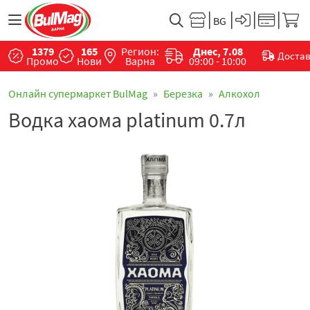
1379
165
Регион:
Днес, 7.08
Доста
Промо
Нови
Варна
09:00 - 10:00
Онлайн супермаркет BulMag
Березка
Алкохол
Водка хаома platinum 0.7л