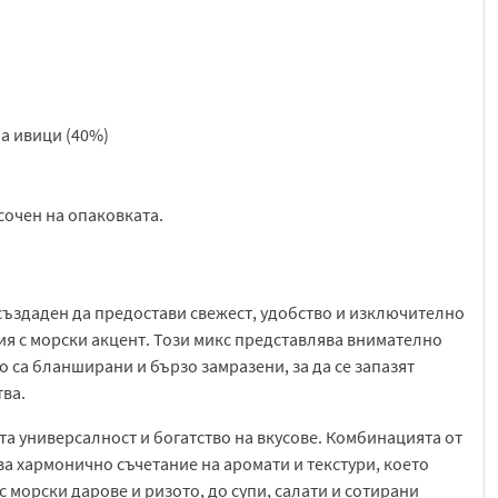
на ивици (40%)
осочен на опаковката.
създаден да предостави свежест, удобство и изключително
ия с морски акцент. Този микс представлява внимателно
 са бланширани и бързо замразени, за да се запазят
тва.
та универсалност и богатство на вкусове. Комбинацията от
а хармонично съчетание на аромати и текстури, което
с морски дарове и ризото, до супи, салати и сотирани