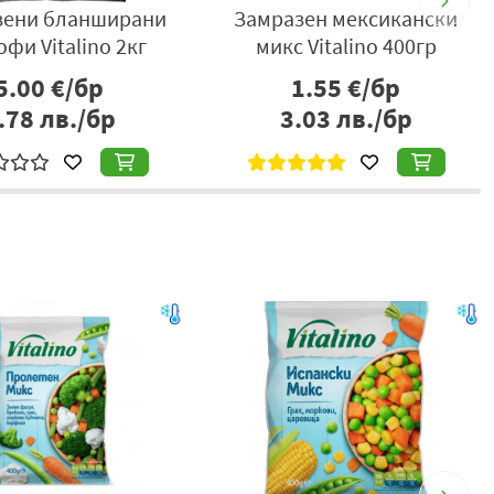
зени бланширани
Замразен мексикански
офи Vitalino 2кг
микс Vitalino 400гр
5.00
€/бр
1.55
€/бр
.78
лв./бр
3.03
лв./бр