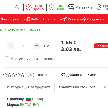
1385
186
Ре
Магазини
Промо
Нови
В
Лични промоции
BulMag Приложение
Коктейли
Сладоледи
ци
Екзотични миксове
1.55
€
БР
Не е нал
3.03
лв.
Уведоми ме при наличност
0/5
(0 гласа)
Добави в любими
Информация за продукта
Хранителна стойност
Мн
Произход:
България
Марка:
ВИТАЛИНО