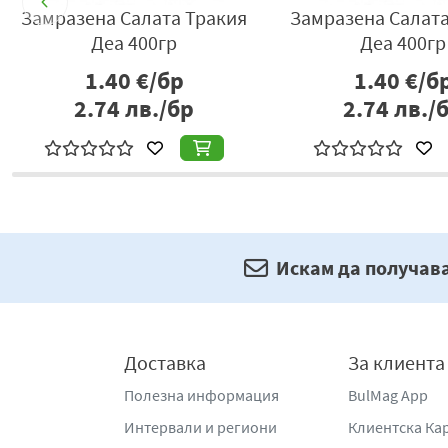
Замразена Салата Тракия
Замразена Салата
Деа 400гр
Деа 400гр
1.40
€/бр
1.40
€/б
2.74
лв./бр
2.74
лв./
Искам да получав
Доставка
За клиента
Полезна информация
BulMag App
Интервали и региони
Клиентска Ка