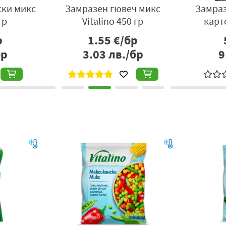
ски микс
Замразен гювеч микс
Замра
гр
Vitalino 450 гр
карт
р
1.55
€/бр
бр
3.03
лв./бр
9