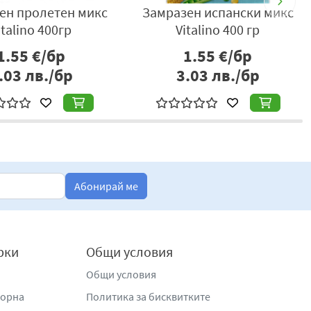
ен пролетен микс
Замразен испански микс
italino 400гр
Vitalino 400 гр
1.55
€/бр
1.55
€/бр
.03
лв./бр
3.03
лв./бр
Абонирай ме
рки
Общи условия
Общи условия
жорна
Политика за бисквитките