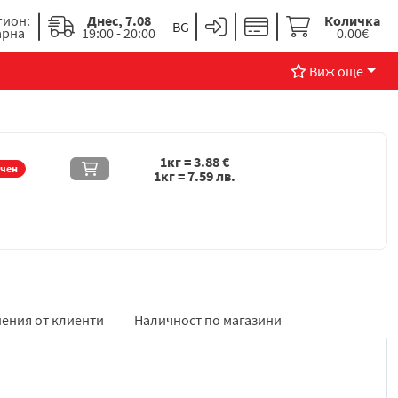
гион:
Днес, 7.08
Количка
арна
19:00 - 20:00
0.00€
Виж още
1кг =
3.88
€
ичен
1кг =
7.59
лв.
ения от клиенти
Наличност по магазини