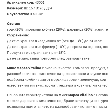
Артикулен код:
43001
Размери:
Ш: 15 / В: 20 / Д: 4
Бруто тегло:
0.405 кг
Състав:
грах (20%), моркови кубчета (20%), царевица (20%), капия 
Съхранение:
Да се съхранява в хладилник от (от 0 до +3°C) до 24 часа:
Да се съхранява във фризер (-18°C) до срока на годност, п
Продуктът е съхраняван при - 18°C.
Да не се замразява повторно след размразяване!
Микс Мареа Vitalino
е висококачествен замразен продукт, 
разнообразие за приготвяне на здравословни и вкусни яст
подбрана комбинация от морски дарове и зеленчуци, които
естественият им вкус, аромат, текстура и хранителни качес
Основната характеристика на
Микс Мареа Vitalino
е негова
морски дарове с внимателно подбрани зеленчуци осигуряв
позволява приготвянето на разнообразни ястия – от паста 