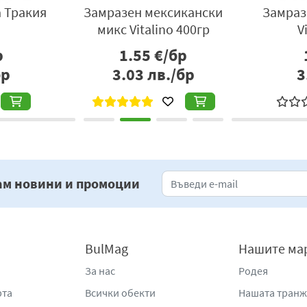
 Тракия
Замразен мексикански
Замраз
микс Vitalino 400гр
V
р
1.55
€/бр
бр
3.03
лв./бр
3
ам новини и промоции
BulMag
Нашите ма
За нас
Родея
рта
Всички обекти
Нашата тран