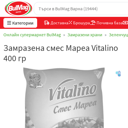
Категории
Доставка
Брошура
Почивна база
Онлайн супермаркет BulMag
Замразени храни
Зеленчу
Замразена смес Мареа Vitalino
400 гр