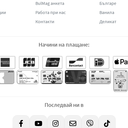
BulMag анкета
Българе
ции
Работа при нас
Ванила
Контакти
Деликат
Начини на плащане:
Последвай ни в