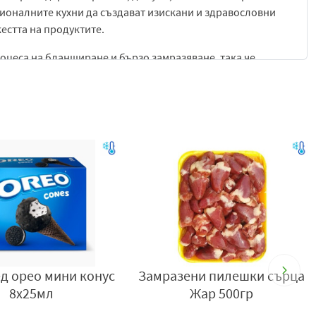
ионалните кухни да създават изискани и здравословни
жестта на продуктите.
оцеса на бланширане и бързо замразяване, така че
упкави след размразяване или кратка термична обработка.
нсумация, като същевременно се запазват хранителните
 морски дарове
в продукт с високо и стабилно качество
а естествения вкус и хранителните свойства на морските
разнообразие и свежест в менюто
д орео мини конус
Замразени пилешки сърца
8х25мл
Жар 500гр
 добре запазени цветове и форми на морските дарове и
ст на всяко ястие. Продуктът съчетава удобство, качество