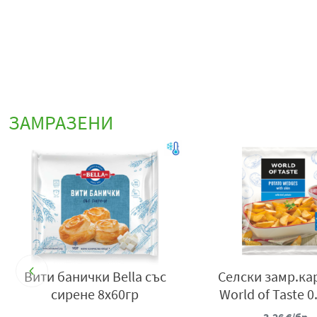
ЗАМРАЗЕНИ
Вити банички Bella със
Селски замр.к
сирене 8х60гр
World of Taste 0