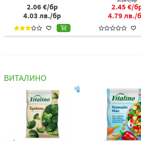
3.26
€/бр
2.06
€/бр
2.45
€/б
4.03
лв./бр
4.79
лв./
ВИТАЛИНО