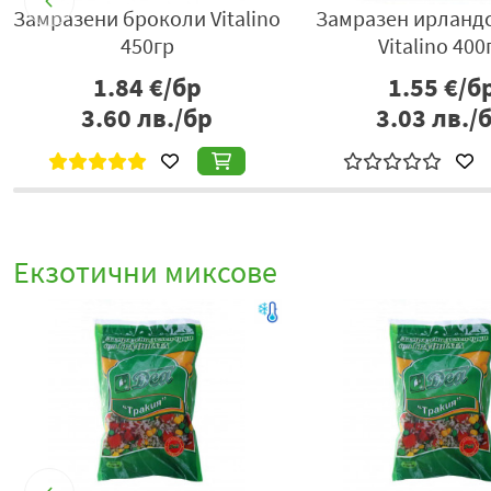
Замразени броколи Vitalino
Замразен ирланд
450гр
Vitalino 400
1.84
€/бр
1.55
€/б
3.60
лв./бр
3.03
лв./
Екзотични миксове