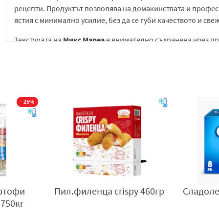
рецепти. Продуктът позволява на домакинствата и профес
ястия с минимално усилие, без да се губи качеството и све
Текстурата на
Микс Мареа
е внимателно съхранена чрез пр
морските дарове и зеленчуците остават сочни, нежни и хр
Това гарантира оптимален вкус и приятно усещане при ко
стойности на продукта.
Продуктът е подходящ за:
- 25%
домашна употреба за приготвяне на изискани ястия с
ресторанти и професионални кухни, които търсят гото
здравословно и балансирано хранене, благодарение н
дарове и зеленчуците
сезонна употреба през цялата година, за да се внесе 
артофи
Пил.филенца crispy 460гр
Сладоле
.750кг
Визията на
Микс Мареа Vitalino
е апетитна и атрактивна, с
зеленчуците, което допринася за визуалната привлекателно