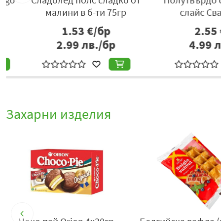
малини в б-ти 75гр
слайс Сваля 1
1.53
€/бр
2.55
€/б
2.99
лв./бр
4.99
лв./
Захарни изделия