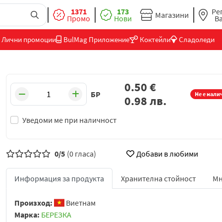
1371
173
Ре
Магазини
Промо
Нови
В
Лични промоции
BulMag Приложение
Коктейли
Сладоледи
0.50
€
БР
Не е нали
0.98
лв.
Уведоми ме при наличност
0/5
(0 гласа)
Добави в любими
Информация за продукта
Хранителна стойност
Мн
Произход:
Виетнам
Марка:
БЕРЕЗКА