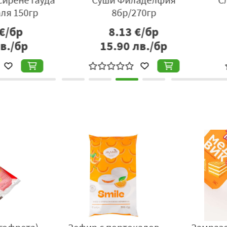
50гр
8бр/270гр
р
8.13
€/бр
бр
15.90
лв./бр
1