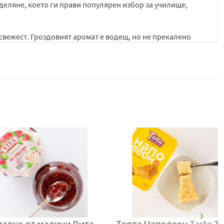
оделяне, което ги прави популярен избор за училище,
свежест. Гроздовият аромат е водещ, но не прекалено
ни за по-продължителна консумация, без да омръзват
ли, включително деца и възрастни, които обичат
яване – всяка хапка се разгръща постепенно, като
о вкусен, но и забавен за консумация.
 традиционна сладкарска рецепта, плодова свежест и
лствие в ежедневието.
ел: +7 (495) 787-99-09, e-mail:
info@orionworld.ru
,
т Варна, България, тел: +359877666296,
www.berezka.bg
о от малини Вита
Торта Наполеон Tarta 370гр