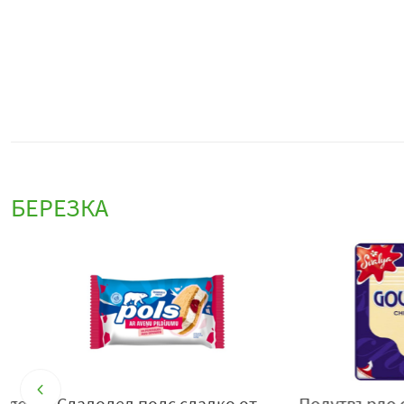
БЕРЕЗКА
Сладолед полс сладко от
Полутвърдо сирен