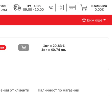
гион:
Пт, 7.08
Количка
арна
09:00 - 10:00
0.00€
Виж още
1кг =
20.83
€
чен
1кг =
40.74
лв.
ения от клиенти
Наличност по магазини