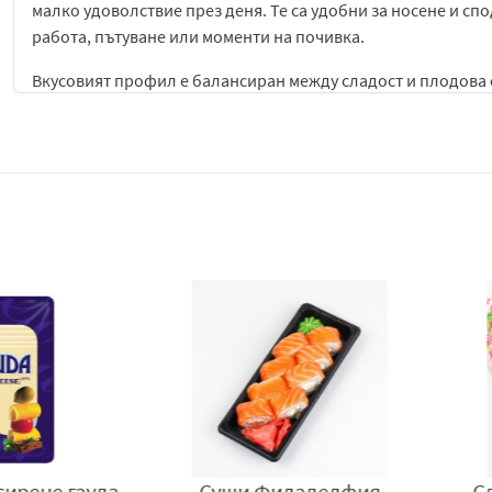
малко удоволствие през деня. Те са удобни за носене и сп
работа, пътуване или моменти на почивка.
Вкусовият профил е балансиран между сладост и плодова 
натрапчив, което позволява на бонбоните да бъдат прият
бързо. Това ги прави подходящи за широк кръг потребите
класически желирани сладки.
Желираната структура допринася за приятно сетивно изжив
освобождава аромат и сладост. Това прави продукта не сам
Желирани бонбони Orion Boom с вкус на грозде
съчетават
удобна форма, като предлагат класическо желирано удово
Производител:
Orion International Euro LLC, 108811, Русия, т
www.orionworld.ru
.
Вносител:
Берьозка Трейдинг ЕООД, село Бенковски, облас
е гауда
Суши Филаделфия
Сладк