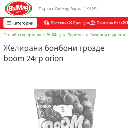
Категории
Доставка
Брошура
Почивна база
Онлайн супермаркет BulMag
Березка
Захарни изделия
Желирани бонбони грозде
boom 24гр orion