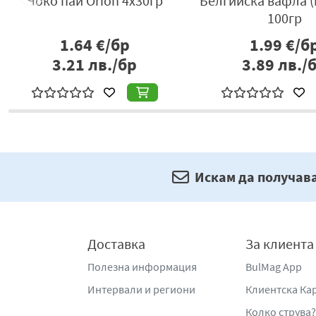
а
Близалка Захарно Петле
Сладкиш еклер
18.5гр
карамел 60гр
1.02
€/бр
1.28
€/б
1.99
лв./бр
2.50
лв./
Искам да получав
Доставка
За клиента
Полезна информация
BulMag App
Интервали и региони
Клиентска Ка
Колко струва?