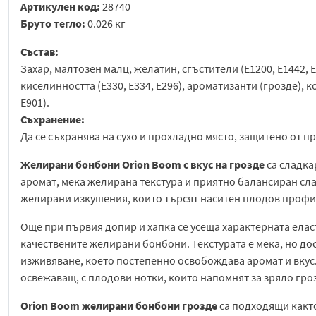
Артикулен код:
28740
Бруто тегло:
0.026 кг
Състав:
Захар, малтозен малц, желатин, сгъстители (E1200, E1442, 
киселинността (E330, E334, E296), ароматизанти (грозде), 
E901).
Съхранение:
Да се съхранява на сухо и прохладно място, защитено от п
Желирани бонбони Orion Boom с вкус на грозде
са сладка
аромат, мека желирана текстура и приятно балансиран сла
желирани изкушения, които търсят наситен плодов профил
Още при първия допир и хапка се усеща характерната еласт
качествените желирани бонбони. Текстурата е мека, но до
изживяване, което постепенно освобождава аромат и вкус.
освежаващ, с плодови нотки, които напомнят за зряло гро
Orion Boom желирани бонбони грозде
са подходящи както