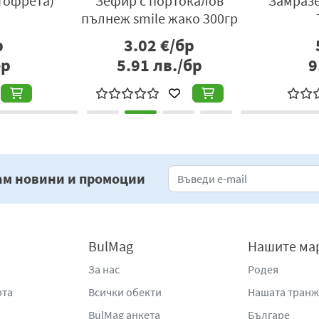
 солен
Гематоген 50гр
Колаг
 бкк
чийз
р
1.53
€/бр
бр
2.99
лв./бр
3
ам новини и промоции
BulMag
Нашите ма
За нас
Родея
рта
Всички обекти
Нашата тран
BulMag анкета
Българе