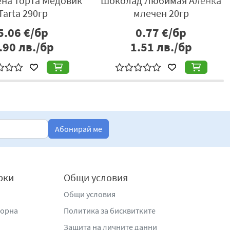
енов бар кокосов
Тъмен шоколад без захар с
кейк гамс 50гр
57% какао, 100гр
1.90
€/бр
4.20
€/бр
.72
лв./бр
8.21
лв./бр
Абонирай ме
рки
Общи условия
Общи условия
жорна
Политика за бисквитките
Защита на личните данни