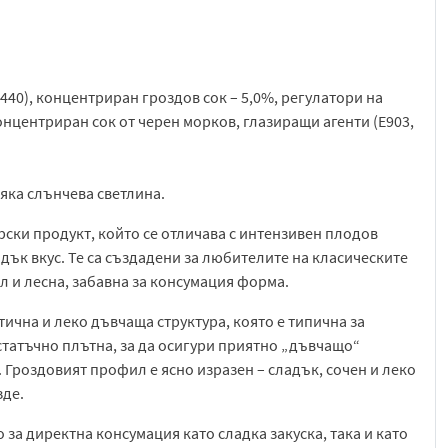
E440), концентриран гроздов сок – 5,0%, регулатори на
концентриран сок от черен морков, глазиращи агенти (E903,
ряка слънчева светлина.
рски продукт, който се отличава с интензивен плодов
дък вкус. Те са създадени за любителите на класическите
 и лесна, забавна за консумация форма.
ична и леко дъвчаща структура, която е типична за
статъчно плътна, за да осигури приятно „дъвчащо“
 Гроздовият профил е ясно изразен – сладък, сочен и леко
зде.
 за директна консумация като сладка закуска, така и като