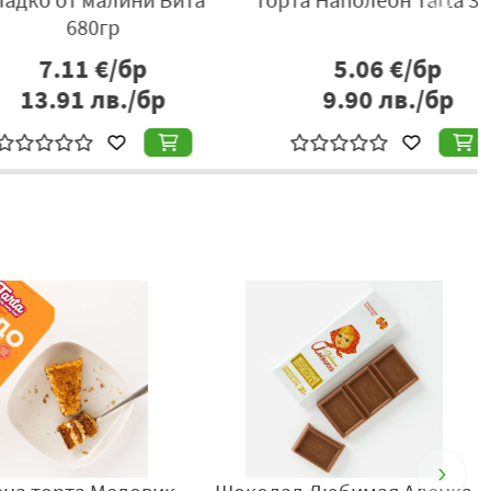
680гр
7.11
€/бр
5.06
€/бр
3.91
лв./бр
9.90
лв./бр